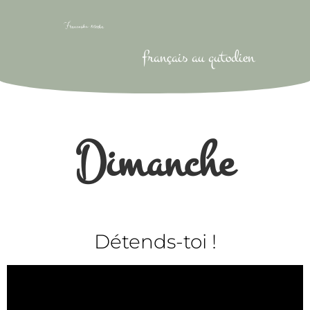
français au qutodien
Dimanche
Détends-toi !