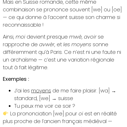
Mais en Suisse romande, cette même
combinaison se prononce souvent [we] ou [oe]
— ce qui donne à l’accent suisse son charme si
reconnaissable !
Ainsi,
moi
devient presque
mwè
,
avoir
se
rapproche de
avwèr
, et
les moyens
sonne
différemment qu’à Paris. Ce n’est ni une faute ni
un archaïsme — c’est une variation régionale
tout à fait légitime.
Exemples :
J’ai les
moyens
de me faire plaisir. [wa] →
standard, [we] → suisse
Tu peux me voir ce soir ?
La prononciation [we] pour
oi
est en réalité
plus proche de l’ancien français médiéval —