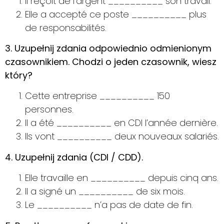
Il reçoit de l’argent __________ son travail.
Elle a accepté ce poste __________ plus
de responsabilités.
3. Uzupełnij zdania odpowiednio odmienionym
czasownikiem. Chodzi o jeden czasownik, wiesz
który?
Cette entreprise __________ 150
personnes.
Il a été __________ en CDI l’année dernière.
Ils vont __________ deux nouveaux salariés.
4. Uzupełnij zdania (CDI / CDD).
Elle travaille en __________ depuis cinq ans.
Il a signé un __________ de six mois.
Le __________ n’a pas de date de fin.