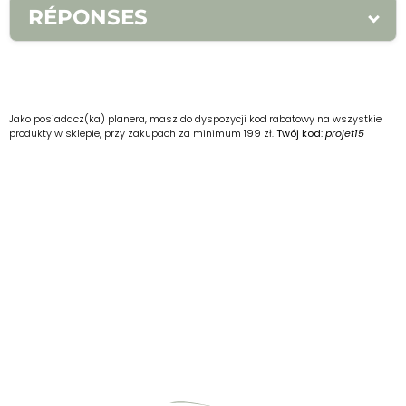
RÉPONSES
1.
1. salaire 2. employeur
2.
1. en échange de 2. en échange de
Jako posiadacz(ka) planera, masz do dyspozycji kod rabatowy na wszystkie
produkty w sklepie, przy zakupach za minimum 199 zł.
Twój kod:
projet15
3.
1.
embauche 2. embauché / embaucher
4.
1. CDI 2. CDD 3. CDI
5.
1. Marek a embauché un nouveau salarié.
2. Il reçoit un salaire en échange de son
travail. 3. J’ai un CDD.
6.
1-d / 2-b / 3-a / 4-c