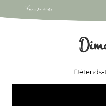
Dim
Détends-to