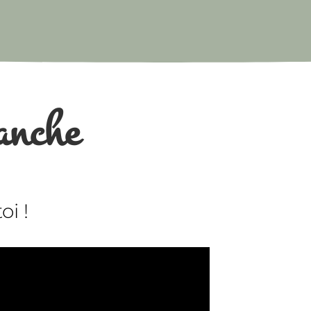
anche
i !