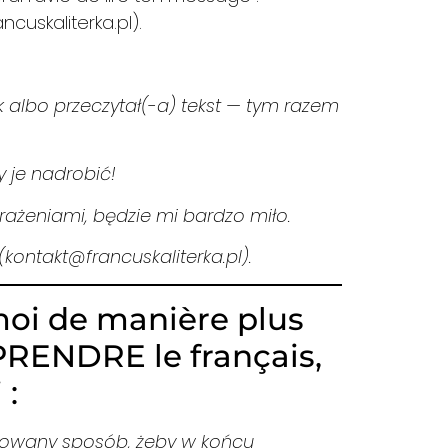
cuskaliterka.pl).
k albo przeczytał(-a) tekst — tym razem
y je nadrobić!
rażeniami, będzie mi bardzo miło.
kontakt@francuskaliterka.pl).
moi de manière plus
PRENDRE le français,
 :
dkowany sposób, żeby w końcu