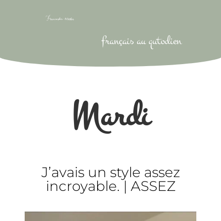
français au qutodien
Mardi
J’avais un style assez
incroyable. | ASSEZ