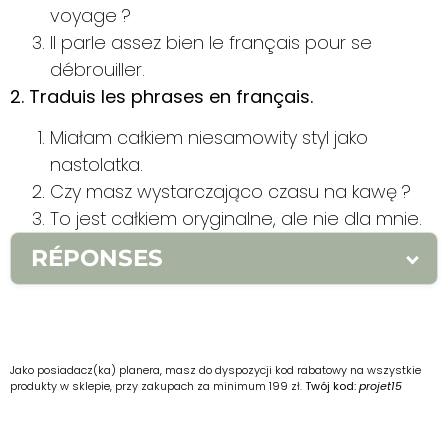
voyage ?
Il parle assez bien le français pour se
débrouiller.
2. Traduis les phrases en français.
Miałam całkiem niesamowity styl jako
nastolatka.
Czy masz wystarczająco czasu na kawę ?
To jest całkiem oryginalne, ale nie dla mnie.
RÉPONSES
RÉPONSES
1.
1. całkiem 2. wystarczająco 3. — les deux
Jako posiadacz(ka) planera, masz do dyspozycji kod rabatowy na wszystkie
produkty w sklepie, przy zakupach za minimum 199 zł.
Twój kod:
projet15
sens sont possibles selon le contexte
2.
1.
J’avais un style assez incroyable quand