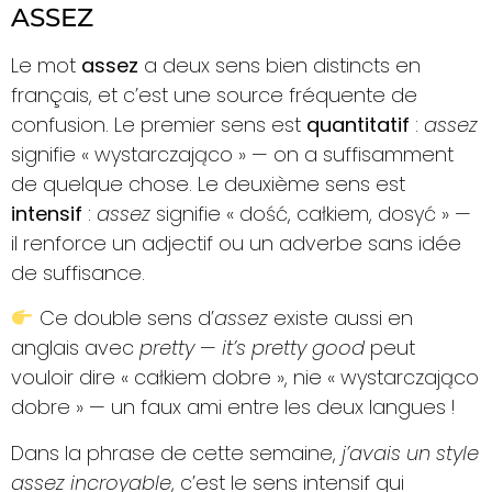
ASSEZ
Le mot
assez
a deux sens bien distincts en
français, et c’est une source fréquente de
confusion. Le premier sens est
quantitatif
:
assez
signifie « wystarczająco » — on a suffisamment
de quelque chose. Le deuxième sens est
intensif
:
assez
signifie « dość, całkiem, dosyć » —
il renforce un adjectif ou un adverbe sans idée
de suffisance.
Ce double sens d’
assez
existe aussi en
anglais avec
pretty
—
it’s pretty good
peut
vouloir dire « całkiem dobre », nie « wystarczająco
dobre » — un faux ami entre les deux langues !
Dans la phrase de cette semaine,
j’avais un style
assez incroyable
, c’est le sens intensif qui