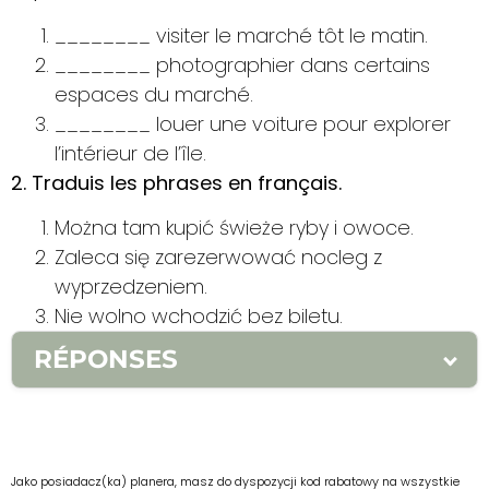
________ visiter le marché tôt le matin.
________ photographier dans certains
espaces du marché.
________ louer une voiture pour explorer
l’intérieur de l’île.
2. Traduis les phrases en français.
Można tam kupić świeże ryby i owoce.
Zaleca się zarezerwować nocleg z
wyprzedzeniem.
Nie wolno wchodzić bez biletu.
RÉPONSES
1.
1. Il est conseillé de 2. Il est interdit de 3. Il
est possible de
2.
1. Il est possible d’y
acheter du poisson frais et des fruits. 2. Il est
Jako posiadacz(ka) planera, masz do dyspozycji kod rabatowy na wszystkie