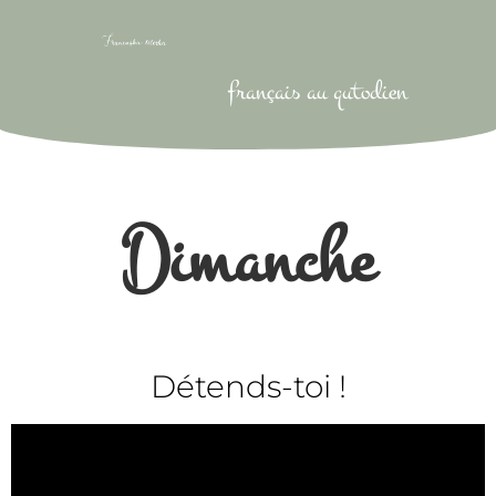
français au qutodien
Dimanche
Détends-toi !