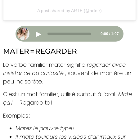
A post shared by ARTE (@artefr)
▶
0:00 / 1:07
MATER = REGARDER
Le verbe familier mater signifie
regarder avec
insistance ou curiosité
, souvent de manière un
peu indiscrète.
C’est un mot familier, utilisé surtout à l’oral :
Mate
ça !
= Regarde to !
Exemples :
Matez le pauvre type !
Il mate toujours les vidéos d’animaux sur