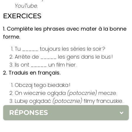
YouTube.
EXERCICES
1. Complète les phrases avec mater à la bonne
forme.
Tu _____ toujours les séries le soir ?
Arrête de _____ les gens dans le bus !
Ils ont _____ un film hier.
2. Traduis en français.
Obczaj tego biedaka !
On wiecznie ogląda
(potocznie)
mecze.
Lubię oglądać
(potocznie)
filmy francuskie.
RÉPONSES
1.
1. mates 2. mater 3. maté
2.
1. Mate le