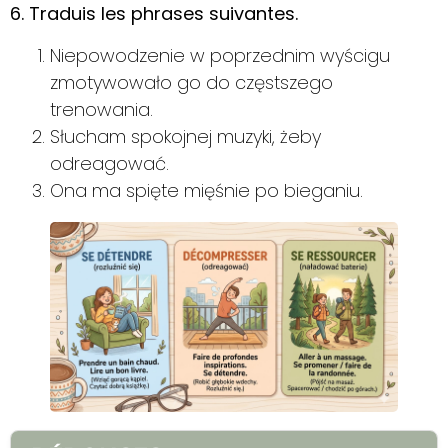
6. Traduis les phrases suivantes.
Niepowodzenie w poprzednim wyścigu
zmotywowało go do częstszego
trenowania.
Słucham spokojnej muzyki, żeby
odreagować.
Ona ma spięte mięśnie po bieganiu.