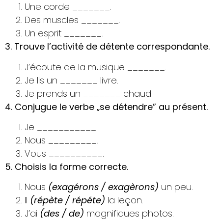
Une corde _______.
Des muscles _______.
Un esprit _______.
3. Trouve l’activité de détente correspondante.
J’écoute de la musique _______.
Je lis un _______ livre.
Je prends un _______ chaud.
4. Conjugue le verbe „se détendre” au présent.
Je ___________.
Nous _________.
Vous __________.
5. Choisis la forme correcte.
Nous
(exagérons / exagèrons)
un peu.
Il
(répète / répéte)
la leçon.
J’ai
(des / de)
magnifiques photos.