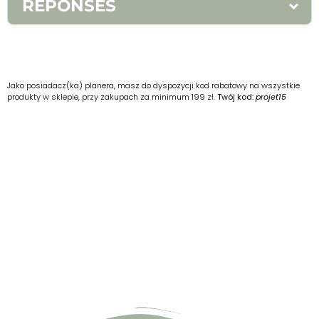
RÉPONSES
1.
1. exagère 2. exagérons 3. exagèrent
2.
1. tendue 2. tendus 3. tendu
Jako posiadacz(ka) planera, masz do dyspozycji kod rabatowy na wszystkie
produkty w sklepie, przy zakupach za minimum 199 zł.
Twój kod:
projet15
3.
1. bon 2. bain 3. apaisante
4.
1. me détends 2. nous détendons 3. vous
détendez
5.
1. exagérons 2. répète 3. de
6.
1. Son échec lors de la course
précédente l’a motivé à s’entraîner plus
souvent. 2. J’écoute de la musique
apaisante pour décompresser. 3. Elle a les
muscles tendus après la course (ou „après
avoir couru”).