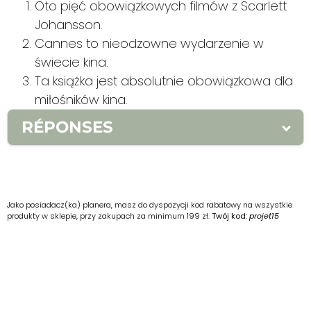
Oto pięć obowiązkowych filmów z Scarlett
Johansson.
Cannes to nieodzowne wydarzenie w
świecie kina.
Ta książka jest absolutnie obowiązkowa dla
miłośników kina.
RÉPONSES
S1.
1. essentiel / à ne pas manquer 2.
essentielle / à ne pas manquer 3. essentiel
2.
1. Voici cinq films incontournables avec
Jako posiadacz(ka) planera, masz do dyspozycji kod rabatowy na wszystkie
produkty w sklepie, przy zakupach za minimum 199 zł.
Twój kod:
projet15
Scarlett Johansson. 2. Cannes est un
événement incontournable dans le monde
du cinéma. 3. Ce livre est absolument
incontournable pour les amateurs de
cinéma.