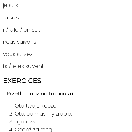
je suis
tu suis
il / elle / on suit
nous suivons
vous suivez
ils / elles suivent
EXERCICES
1. Przetłumacz na francuski.
Oto twoje klucze.
Oto, co musimy zrobić.
I gotowe!
Chodź za mną.