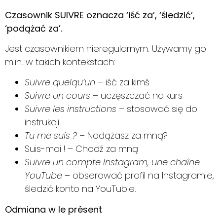
Czasownik SUIVRE oznacza ‘iść za’, ‘śledzić’,
‘podążać za’.
Jest czasownikiem nieregularnym. Używamy go
m.in. w takich kontekstach:
Suivre quelqu’un
– iść za kimś
Suivre un cours
– uczęszczać na kurs
Suivre les instructions
– stosować się do
instrukcji
Tu me suis ?
– Nadążasz za mną?
Suis-moi ! – Chodź za mną
Suivre un compte Instagram, une chaîne
YouTube
– obserować profil na Instagramie,
śledzić konto na YouTubie.
Odmiana w le présent