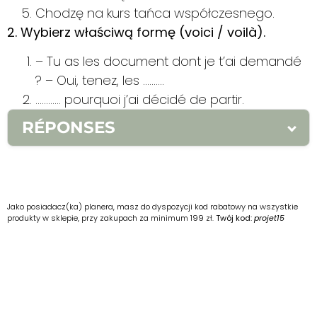
Chodzę na kurs tańca współczesnego.
2. Wybierz właściwą formę (voici / voilà).
– Tu as les document dont je t’ai demandé
? – Oui, tenez, les ……….
………… pourquoi j’ai décidé de partir.
RÉPONSES
1. 1. Voici tes clés. 2. Voici ce que nous
devons faire. 3. Et voilà ! 4. Suis-moi. 5. Je suis
un cours de danse contemporaine. 2. 1. voici
Jako posiadacz(ka) planera, masz do dyspozycji kod rabatowy na wszystkie
produkty w sklepie, przy zakupach za minimum 199 zł.
Twój kod:
projet15
2. Voilà