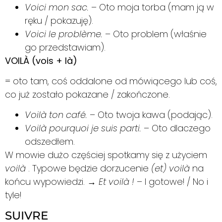
Voici mon sac.
– Oto moja torba (mam ją w
ręku / pokazuję).
Voici le problème.
– Oto problem (właśnie
go przedstawiam).
VOILÀ (vois + là)
= oto tam, coś oddalone od mówiącego lub coś,
co już zostało pokazane / zakończone.
Voilà ton café.
– Oto twoja kawa (podając).
Voilà pourquoi je suis parti.
– Oto dlaczego
odszedłem.
W mowie dużo częściej spotkamy się z użyciem
voilà
. Typowe będzie dorzucenie
(et) voilà
na
końcu wypowiedzi. →
Et voilà !
– I gotowe! / No i
tyle!
SUIVRE