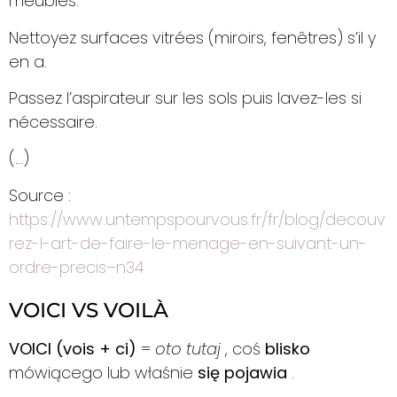
meubles.
Nettoyez surfaces vitrées (miroirs, fenêtres) s’il y
en a.
Passez l’aspirateur sur les sols puis lavez-les si
nécessaire.
(…)
Source :
https://www.untempspourvous.fr/fr/blog/decouv
rez-l-art-de-faire-le-menage-en-suivant-un-
ordre-precis–n34
VOICI VS VOILÀ
VOICI (vois + ci)
=
oto tutaj
, coś
blisko
mówiącego lub właśnie
się pojawia
.