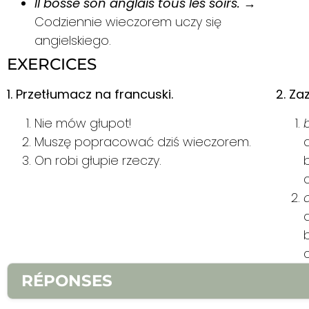
Il bosse son anglais tous les soirs.
→
Codziennie wieczorem uczy się
angielskiego.
EXERCICES
1. Przetłumacz na francuski.
2. Za
Nie mów głupot!
Muszę popracować dziś wieczorem.
On robi głupie rzeczy.
RÉPONSES