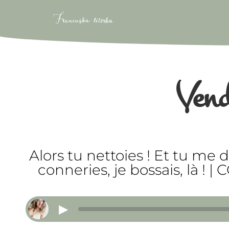
Ven
Alors tu nettoies ! Et tu me
conneries, je bossais, là 
▶