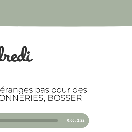
dredi
 déranges pas pour des
! | CONNERIES, BOSSER
0:00 / 2:22