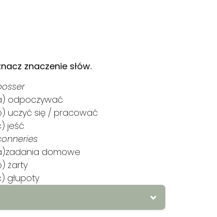
znacz znaczenie słów.
bosser
a) odpoczywać
b) uczyć się / pracować
c) jeść
conneries
a)zadania domowe
b) żarty
c) głupoty