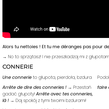
Alors tu nettoies ! Et tu me déranges pas pour des
→ No to sprzątasz! I nie przeszkadzaj mi z głupota
CONNERIE
Une connerie
to głupota, pierdoła, bzdura.
Podob
Arrête de dire des conneries !
→ Przestań
faire
gadać głupoty!
Arrête avec tes conneries,
là !
→ Daj spokój z tymi twoimi bzdurami!