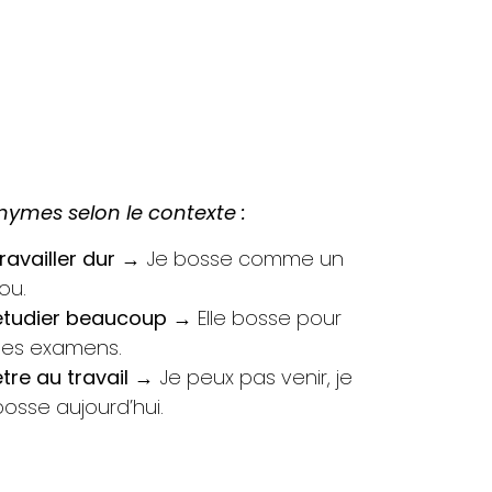
ymes selon le contexte :
travailler dur
→ Je bosse comme un
ou.
étudier beaucoup
→ Elle bosse pour
ses examens.
être au travail
→ Je peux pas venir, je
bosse aujourd’hui.