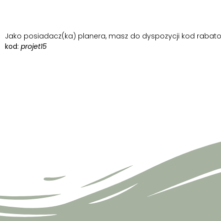
1.
1. Ne dis pas de conneries ! 2. Je dois bosser ce s
2.
1. b 2. c
Jako posiadacz(ka) planera, masz do dyspozycji kod rabatow
kod:
projet15