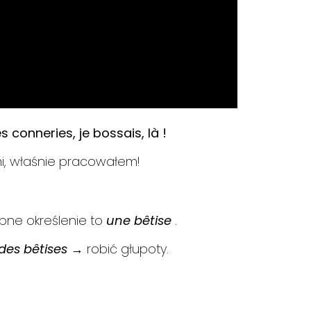
 conneries, je bossais, là !
mi, właśnie pracowałem!
ne określenie to
une bêtise
.
 des bêtises
→ robić głupoty.