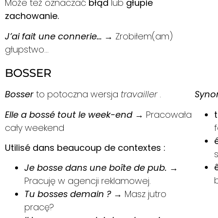
Może też oznaczać
błąd
lub
głupie
zachowanie.
J’ai fait une connerie…
→ Zrobiłem(am)
głupstwo…
BOSSER
Bosser
to potoczna wersja
travailler
.
Synon
Elle a bossé tout le week-end
→ Pracowała
cały weekend
f
Utilisé dans beaucoup de contextes :
Je bosse dans une boîte de pub.
→
Pracuję w agencji reklamowej.
Tu bosses demain ?
→ Masz jutro
pracę?