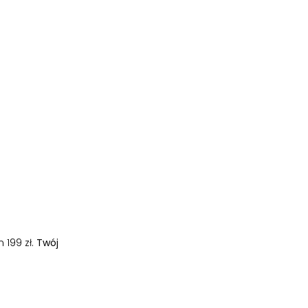
 199 zł.
Twój