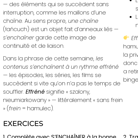
— des éléments qui se succèdent sans
interruption, comme les maillons d’une
chaîne. Au sens propre,
une chaîne
(łańcuch) est un objet fait d’anneaux liés —
s’enchaîner
garde cette image de
Ef
continuité et de liaison.
hamul
la pr
Dans la phrase de cette semaine,
les
donc 
contenus s’enchaînent à un rythme effréné
a ret
— les épisodes, les séries, les films se
binge
succèdent si vite qu’on n’a pas le temps de
souffler.
Effréné
signifie « szalony,
nieumiarkowany » — littéralement « sans frein
» (
frein
= hamulec).
EXERCICES
1. Complète avec S’ENCHAÎNER à la bonne
2. Tr