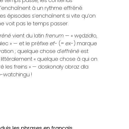
Le temps passe, les contenus
s’enchaînent à un rythme effréné.
Les épisodes s’enchaînent si vite qu’on
ne voit pas le temps passer.
fréné
vient du latin
frenum
— « wędzidło,
ec » — et le préfixe
ef-
(=
ex-
) marque
ivation ; quelque chose d’
effréné
est
littéralement « quelque chose à qui on
iré les freins » — doskonały obraz dla
-watchingu !
aduis les phrases en français.