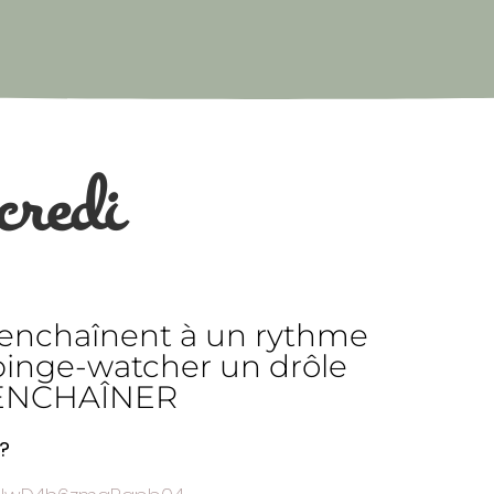
credi
s’enchaînent à un rythme
 binge-watcher un drôle
 S’ENCHAÎNER
 ?