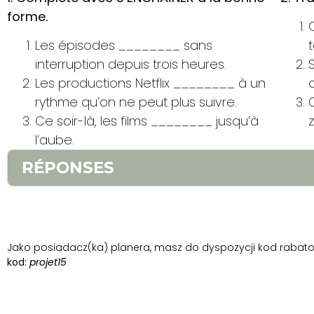
forme.
Les épisodes ________ sans
interruption depuis trois heures.
Les productions Netflix ________ à un
rythme qu’on ne peut plus suivre.
Ce soir-là, les films ________ jusqu’à
l’aube.
RÉPONSES
1.
1. s’enchaînent 2. s’enchaînent 3. s’enchaînaie
un rythme effréné. 2. Les séries Netflix s’enchaîn
passe, les contenus s’enchaînent à un rythme e
Jako posiadacz(ka) planera, masz do dyspozycji kod rabatow
kod:
projet15