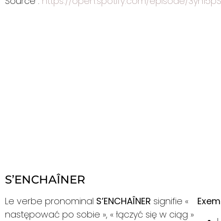
Source :
https://open.spotify.com/episode/3yn1
S’ENCHAÎNER
Le verbe pronominal
S’ENCHAÎNER
signifie «
Exemp
następować po sobie », « łączyć się w ciąg »