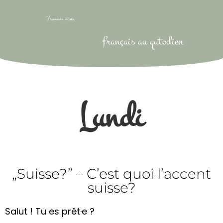
français au qutodien
Lundi
„Suisse?” – C’est quoi l’accent
suisse?
Salut ! Tu es prêt·e ?