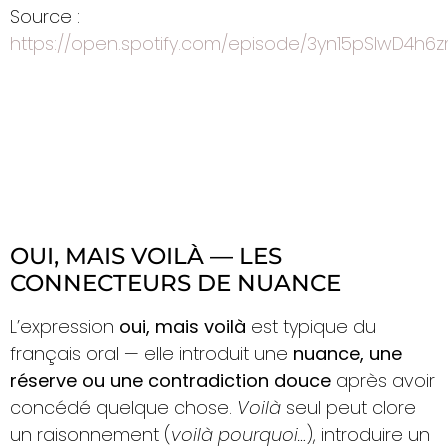
Source :
https://open.spotify.com/episode/3yn15pSlwD4h
OUI, MAIS VOILÀ — LES
CONNECTEURS DE NUANCE
L’expression
oui, mais voilà
est typique du
français oral — elle introduit une
nuance, une
réserve ou une contradiction douce
après avoir
concédé quelque chose.
Voilà
seul peut clore
un raisonnement (
voilà pourquoi…
), introduire un