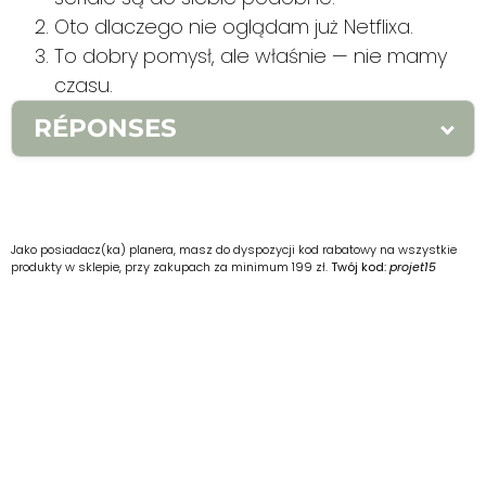
Oto dlaczego nie oglądam już Netflixa.
To dobry pomysł, ale właśnie — nie mamy
czasu.
RÉPONSES
1.
1. nuance 2. introduction/conclusion 3.
conclusion
2.
1. Oui, mais voilà — toutes les
séries finissent par se ressembler. 2. Voilà
Jako posiadacz(ka) planera, masz do dyspozycji kod rabatowy na wszystkie
produkty w sklepie, przy zakupach za minimum 199 zł.
Twój kod:
projet15
pourquoi je ne regarde plus Netflix. 3. C’est
une bonne idée, oui, mais voilà — on n’a pas
le temps.