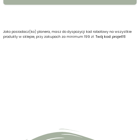
1.
1. particulier 2. particuliers 3. particulier
2.
1. La conférence se concentrera sur la
Jako posiadacz(ka) planera, masz do dyspozycji kod rabatowy na wszystkie
technologie, en particulier l’intelligence
produkty w sklepie, przy zakupach za minimum 199 zł.
Twój kod:
projet15
artificielle. 2. J’aime tous les fruits, en
particulier les fraises.