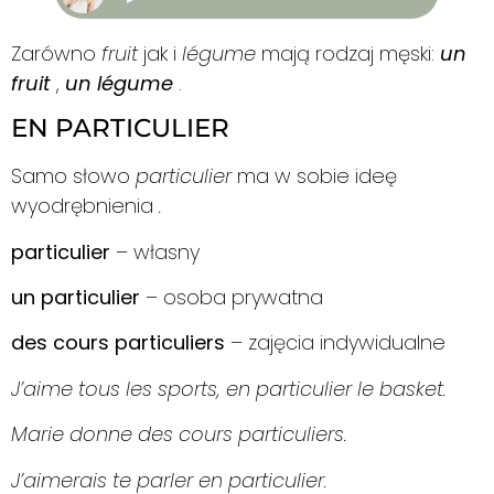
Zarówno
fruit
jak i
légume
mają rodzaj męski:
un
fruit
,
un légume
.
EN PARTICULIER
Samo słowo
particulier
ma w sobie ideę
wyodrębnienia
.
particulier
– własny
un particulier
– osoba prywatna
des cours particuliers
– zajęcia indywidualne
J’aime tous les sports, en particulier le basket.
Marie donne des cours particuliers.
J’aimerais te parler en particulier.