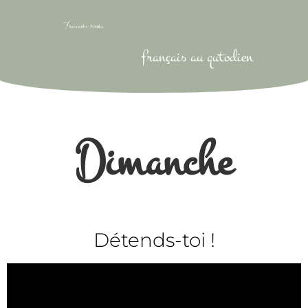
français au qutodien
Dimanche
Détends-toi !