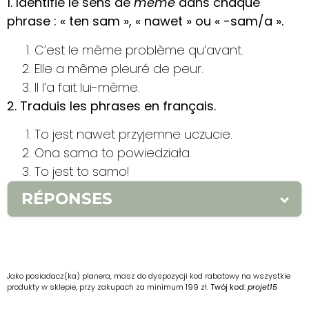
1. Identifie le sens de
même
dans chaque
phrase : « ten sam », « nawet » ou « -sam/a ».
C’est le même problème qu’avant.
Elle a même pleuré de peur.
Il l’a fait lui-même.
2. Traduis les phrases en français.
To jest nawet przyjemne uczucie.
Ona sama to powiedziała.
To jest to samo!
RÉPONSES
1.
1. ten sam 2. nawet 3. -sama
2.
1. C’est
même un sentiment agréable. 2. Elle l’a dit
elle-même. 3. C’est la même chose !
Jako posiadacz(ka) planera, masz do dyspozycji kod rabatowy na wszystkie
produkty w sklepie, przy zakupach za minimum 199 zł.
Twój kod:
projet15