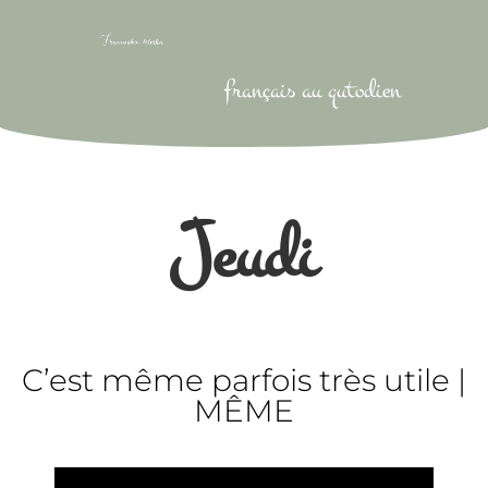
français au qutodien
Jeudi
C’est même parfois très utile |
MÊME