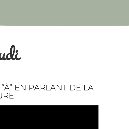
udi
? | “À” EN PARLANT DE LA
URE