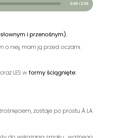
0:00 / 2:59
osłownym i przenośnym).
am o niej, mam ją przed oczami.
E oraz LES w
formy ściągnięte:
zrośnięciem, zostaje po prostu À LA.
uży do wskazania
smaku
,
ważnego