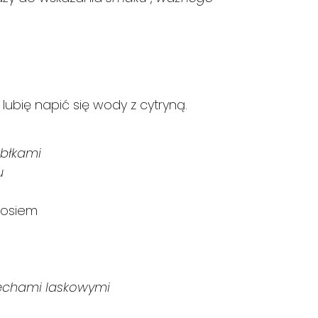
lubię napić się wody z cytryną.
abłkami
u
ososiem
zechami laskowymi