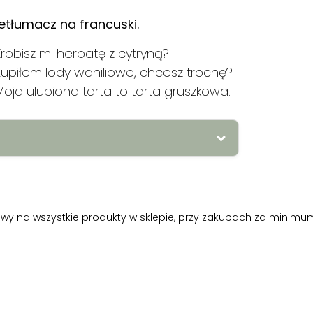
zetłumacz na francuski.
Zrobisz mi herbatę z cytryną?
Kupiłem lody waniliowe, chcesz trochę?
Moja ulubiona tarta to tarta gruszkowa.
 Tu me fais / Tu peux me faire / Peux-
 glace à la vanille, tu en veux un peu
y na wszystkie produkty w sklepie, przy zakupach za minimum