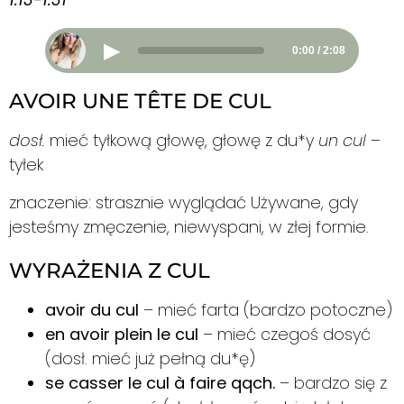
▶
0:00 / 2:08
AVOIR UNE TÊTE DE CUL
dosł.
mieć tyłkową głowę, głowę z du*y
un cul
–
tyłek
znaczenie: strasznie wyglądać Używane, gdy
jesteśmy zmęczenie, niewyspani, w złej formie.
WYRAŻENIA Z CUL
avoir du cul
– mieć farta (bardzo potoczne)
en avoir plein le cul
– mieć czegoś dosyć
(dosł. mieć już pełną du*ę)
se casser le cul à faire qqch.
– bardzo się z