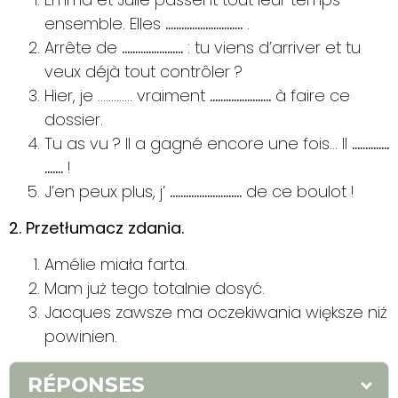
ensemble. Elles
…………………….….
.
Arrête de
……….………….
: tu viens d’arriver et tu
veux déjà tout contrôler ?
Hier, je …………. vraiment
…………….…….
à faire ce
dossier.
Tu as vu ? Il a gagné encore une fois… Il
…………..
…….
!
J’en peux plus, j’
…………………..….
de ce boulot !
2. Przetłumacz zdania.
Amélie miała farta.
Mam już tego totalnie dosyć.
Jacques zawsze ma oczekiwania większe niż
powinien.
RÉPONSES