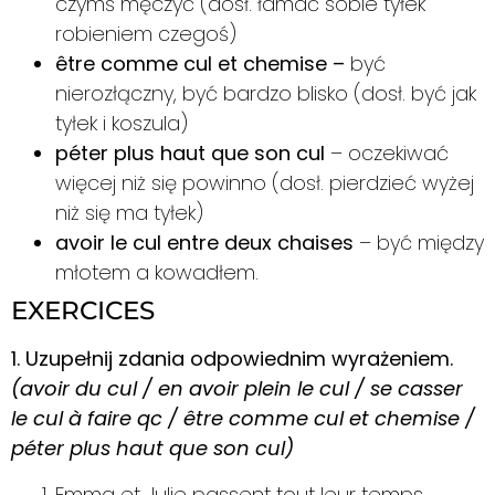
czymś męczyć (dosł. łamać sobie tyłek
robieniem czegoś)
être comme cul et chemise –
być
nierozłączny, być bardzo blisko
(dosł. być jak
tyłek i koszula)
péter plus haut que son cul
– oczekiwać
więcej niż się powinno (dosł. pierdzieć wyżej
niż się ma tyłek)
avoir le cul entre deux chaises
– być między
młotem a kowadłem.
EXERCICES
1. Uzupełnij zdania odpowiednim wyrażeniem.
(avoir du cul / en avoir plein le cul / se casser
le cul à faire qc / être comme cul et chemise /
péter plus haut que son cul)
Emma et Julie passent tout leur temps