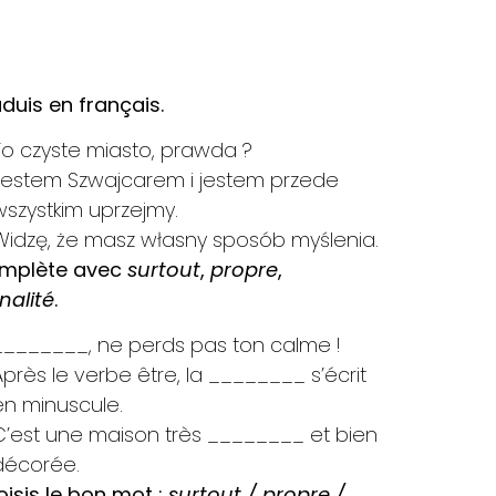
aduis en français.
To czyste miasto, prawda ?
Jestem Szwajcarem i jestem przede
wszystkim uprzejmy.
Widzę, że masz własny sposób myślenia.
omplète avec
surtout
,
propre
,
nalité
.
________, ne perds pas ton calme !
Après le verbe être, la ________ s’écrit
en minuscule.
C’est une maison très ________ et bien
décorée.
oisis le bon mot :
surtout / propre /