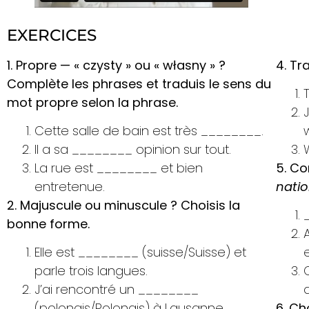
EXERCICES
1. Propre — « czysty » ou « własny » ?
4. Tr
Complète les phrases et traduis le sens du
mot propre selon la phrase.
Cette salle de bain est très ________.
Il a sa ________ opinion sur tout.
La rue est ________ et bien
5. C
entretenue.
natio
2. Majuscule ou minuscule ? Choisis la
bonne forme.
Elle est ________ (suisse/Suisse) et
parle trois langues.
J’ai rencontré un ________
(polonais/Polonais) à Lausanne.
6. Ch