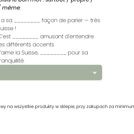
 / même
.
Il a sa ________ façon de parler — très
uisse !
C’est ________ amusant d’entendre
les différents accents.
J’aime la Suisse, ________ pour sa
ranquillité.
 – czysta
2.
1. suisse 2. Polonais 3. italien
wa], noir [wa] 3. moyens [wa]
4.
1. C’est
surtout poli. 3. Je vois que tu as ta
y na wszystkie produkty w sklepie, przy zakupach za minimum
ité 3. propre
6.
1. propre 2. même 3.