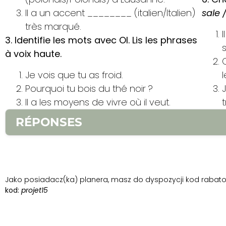
Il a un accent ________ (italien/Italien)
sale
très marqué.
3. Identifie les mots avec OI. Lis les phrases
s
à voix haute.
Je vois que tu as froid.
Pourquoi tu bois du thé noir ?
Il a les moyens de vivre où il veut.
t
RÉPONSES
1.
1. propre – własny 2. propre – czysty 3. propre
3.
1. vois [wa], froid [wa] 2. Pourquoi [wa], bois [
une ville propre, non ? 2. Je suis Suisse et je suis 
Jako posiadacz(ka) planera, masz do dyspozycji kod rabatow
kod:
projet15
propre façon de penser.
5.
1. Surtout 2. national
surtout