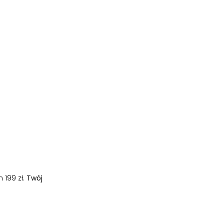
 199 zł.
Twój