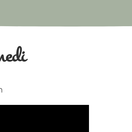
medi
n