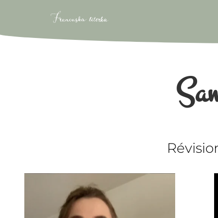
Sa
Révisio