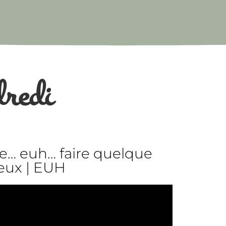
dredi
de… euh… faire quelque
deux | EUH