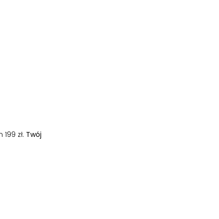
 199 zł.
Twój