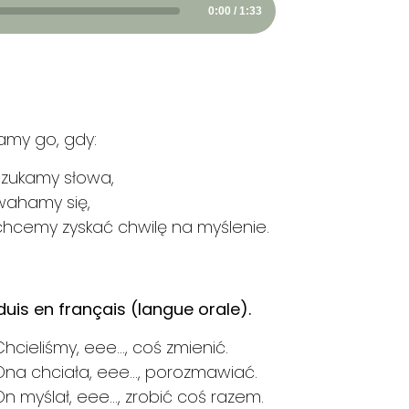
0:00 / 1:33
amy go, gdy:
szukamy słowa,
wahamy się,
chcemy zyskać chwilę na myślenie.
aduis en français (langue orale).
Chcieliśmy, eee…, coś zmienić.
Ona chciała, eee…, porozmawiać.
On myślał, eee…, zrobić coś razem.