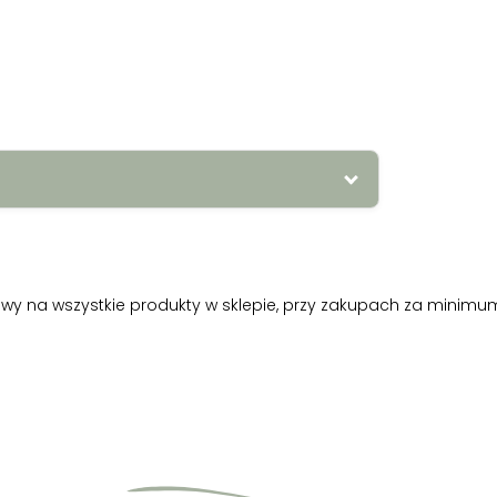
plat du jour, s’il vous plait ? 2. Je
voulait, euh, parler. 3. Il pensait,
y na wszystkie produkty w sklepie, przy zakupach za minimum