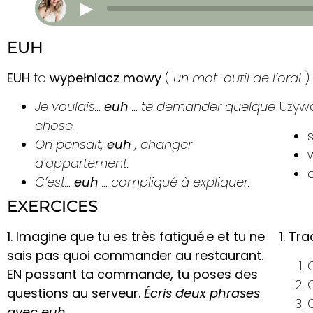
▶
EUH
EUH
to
wypełniacz mowy
(
un mot-outil de l’oral
).
Je voulais…
euh
… te demander quelque
Używ
chose.
On pensait,
euh
, changer
d’appartement.
C’est…
euh
… compliqué à expliquer.
EXERCICES
1. Imagine que tu es très fatigué.e et tu ne
1. Tr
sais pas quoi commander au restaurant.
EN passant ta commande, tu poses des
questions au serveur.
Écris deux phrases
avec euh.