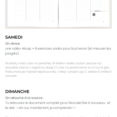
SAMEDI
On révise :
une vidéo-récap + 6 exercices variés pour tout revoir (et mesurer tes
progrès).
W soboty masz czas na powtórkę. W krótkim wideo czytam jeszcze raz
wszystkie zdania z tygodnia, dając Ci czas na powtórzenie za mną na głos.
Podsumowuję najważniejsze punkty z lekcji i proponuję Ci zestaw 6. krótkich
ćwiczeń.
DIMANCHE
On retourne à la source :
Tu retrouves le document complet pour l’écouter/lire à nouveau… et
te dire : « ah oui, maintenant, je comprends ! »