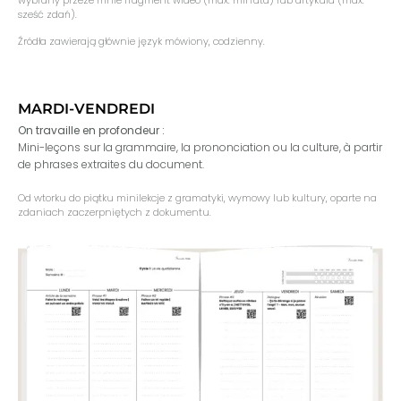
wybrany przeze mnie fragment wideo (max. minuta) lub artykułu (max.
sześć zdań).
Źródła zawierają głównie język mówiony, codzienny.
MARDI-VENDREDI
On travaille en profondeur :
Mini-leçons sur la grammaire, la prononciation ou la culture, à partir
de phrases extraites du document.
Od wtorku do piątku minilekcje z gramatyki, wymowy lub kultury, oparte na
zdaniach zaczerpniętych z dokumentu.