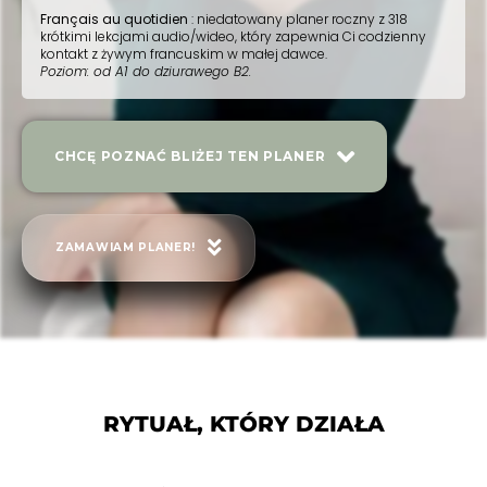
Français au quotidien
: niedatowany planer roczny z 318
krótkimi lekcjami audio/wideo, który zapewnia Ci codzienny
kontakt z żywym francuskim w małej dawce.
Poziom: od A1 do dziurawego B2.
CHCĘ POZNAĆ BLIŻEJ TEN PLANER
ZAMAWIAM PLANER!
RYTUAŁ, KTÓRY DZIAŁA