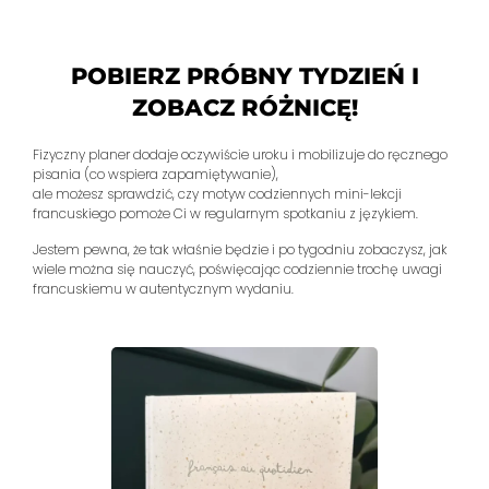
POBIERZ PRÓBNY TYDZIEŃ I
ZOBACZ RÓŻNICĘ!
Fizyczny planer dodaje oczywiście uroku i mobilizuje do ręcznego
pisania (co wspiera zapamiętywanie),
ale możesz sprawdzić, czy motyw codziennych mini-lekcji
francuskiego pomoże Ci w regularnym spotkaniu z językiem.
Jestem pewna, że tak właśnie będzie i po tygodniu zobaczysz, jak
wiele można się nauczyć, poświęcając codziennie trochę uwagi
francuskiemu w autentycznym wydaniu.