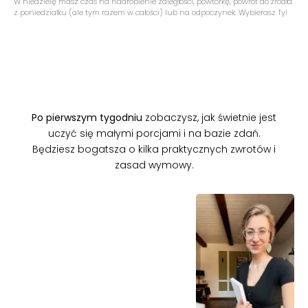
W niedzielę masz czas na nadrobienie zaległości, powtórkę, powrót do źródła
z poniedziałku (ale tym razem w całości) lub na odpoczynek. Wybierasz Ty!
Po pierwszym tygodniu
zobaczysz, jak świetnie jest
uczyć się małymi porcjami i na bazie zdań.
Będziesz bogatsza o kilka praktycznych zwrotów i
zasad wymowy.