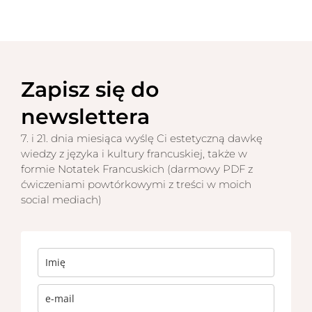
Zapisz się do
newslettera
7. i 21. dnia miesiąca wyślę Ci estetyczną dawkę
wiedzy z języka i kultury francuskiej, także w
formie Notatek Francuskich (darmowy PDF z
ćwiczeniami powtórkowymi z treści w moich
social mediach)