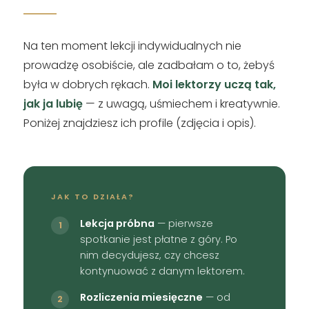
Na ten moment lekcji indywidualnych nie
prowadzę osobiście, ale zadbałam o to, żebyś
była w dobrych rękach.
Moi lektorzy uczą tak,
jak ja lubię
— z uwagą, uśmiechem i kreatywnie.
Poniżej znajdziesz ich profile (zdjęcia i opis).
JAK TO DZIAŁA?
Lekcja próbna
— pierwsze
1
spotkanie jest płatne z góry. Po
nim decydujesz, czy chcesz
kontynuować z danym lektorem.
Rozliczenia miesięczne
— od
2