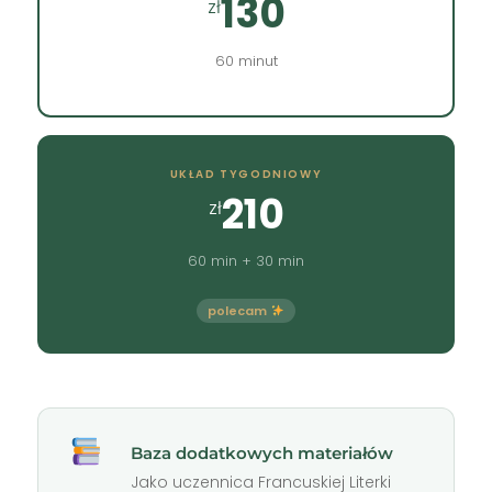
130
zł
60 minut
UKŁAD TYGODNIOWY
210
zł
60 min + 30 min
polecam
Baza dodatkowych materiałów
Jako uczennica Francuskiej Literki