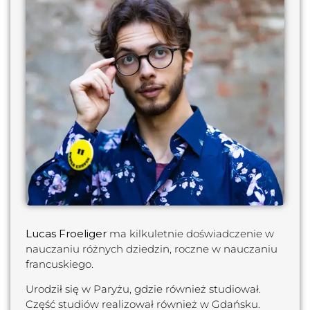
Lucas Froeliger
ma kilkuletnie doświadczenie w
nauczaniu różnych dziedzin, roczne w nauczaniu
francuskiego.
Urodził się w Paryżu, gdzie również studiował.
Część studiów realizował również w Gdańsku.