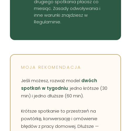
drugiego spotkania płacisz co
miesiąc. Zasady odwoływania i
inne warunki znajdziesz w
Regulaminie.
MOJA REKOMENDACJA
Jeśli możesz, rozważ model
dwóch
spotkań w tygodniu
: jedno krótsze (30
min) i jedno dłuższe (60 min).
Krótsze spotkanie to przestrzeń na
powtórkę, konwersację i omówienie
błędów z pracy domowej. Dłuższe —