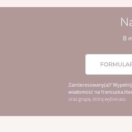
Na
8 
FORMULAR
Zainteresowany(a)? Wypełnij
wiadomość na francuska.lit
oraz grupę, którą wybierasz.