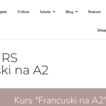
ątek
O Mnie
Szkoła
Blog
Podcast
Sklep
URS
ki na A2
Kurs "Francuski na A2"