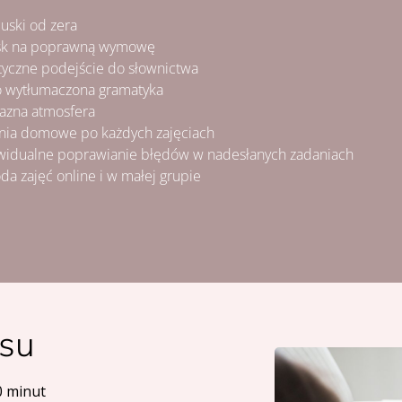
cuski od zera
sk na poprawną wymowę
tyczne podejście do słownictwa
o wytłumaczona gramatyka
jazna atmosfera
nia domowe po każdych zajęciach
widualne poprawianie błędów w nadesłanych zadaniach
da zajęć online i w małej grupie
rsu
0 minut