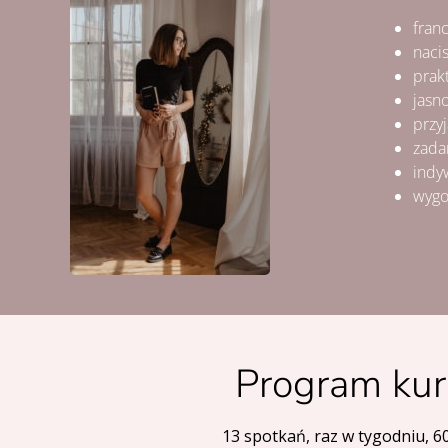
fran
naci
prak
jasn
przy
zada
indy
wygo
Program ku
13 spotkań, raz w tygodniu, 6