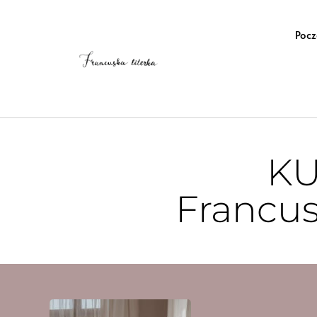
Pocz
K
Francus