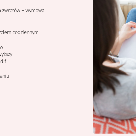
ch zwrotów + wymowa
 życiem codziennym
ów
wyższy
dif
daniu