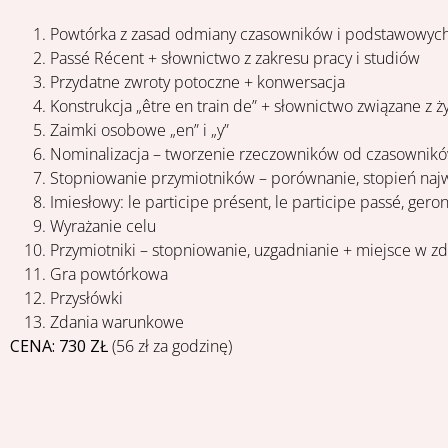
Powtórka z zasad odmiany czasowników i podstawowy
Passé Récent + słownictwo z zakresu pracy i studiów
Przydatne zwroty potoczne + konwersacja
Konstrukcja „être en train de” + słownictwo związane z
Zaimki osobowe „en” i „y”
Nominalizacja – tworzenie rzeczowników od czasownik
Stopniowanie przymiotników – porównanie, stopień naj
Imiesłowy: le participe présent, le participe passé, geron
Wyrażanie celu
Przymiotniki – stopniowanie, uzgadnianie + miejsce w z
Gra powtórkowa
Przysłówki
Zdania warunkowe
CENA: 730 ZŁ
(56 zł za godzinę)