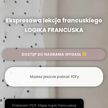
Ekspresowa lekcja francuskiego
LOGIKA FRANCUSKA
DOSTĘP DO NAGRANIA WYGASŁ
Możesz jeszcze pobrać PDFy.
Pobieram PDF Mapa logiki francuskiej