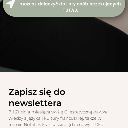
możesz dołączyć do listy osób oczekujących
TUTAJ.
Zapisz się do
newslettera
7. i 21. dnia miesiąca wyślę Ci estetyczną dawkę
wiedzy z języka i kultury francuskiej, także w
formie Notatek Francuskich (darmowy PDF z