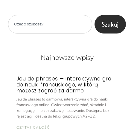
Szukaj
Najnowsze wpisy
Jeu de phrases — interaktywna gra
do nauki francuskiego, w którą
możesz zagrać za darmo
Jeu de phrases to darmowa, interaktywna gra do nauki
francuskiego online. Ćwicz tworzenie zdań, składnię i
koniugację — przez zabawę i losowanie. Dostępna bez
rejestracji, idealna do lekcji grupowych A2–B2.
CZYTAJ CAŁOŚĆ