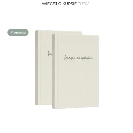
WIĘCEJ O KURSIE
TUTAJ
.
Promocja
Zestaw: 2x Planer Français Au Quotidien | Rok Z
Francuskim