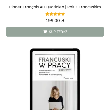
Planer Français Au Quotidien | Rok Z Francuskim
4
Oceniony
199,00
zł
5.00
na 5 na
podstawie
KUP TERAZ
ocen
klientów