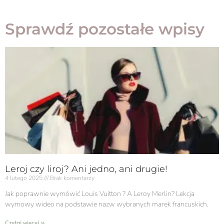
Sprawdź pozostałe wpisy
Leroj czy liroj? Ani jedno, ani drugie!
4 lutego 2025
Brak komentarzy
Jak poprawnie wymówić Louis Vuitton ? A Leroy Merlin? Lekcja
wymowy wideo na podstawie nazw wybranych marek francuskich.
Czytaj więcej »