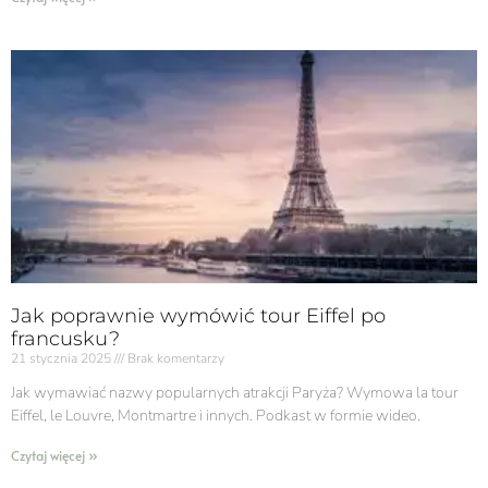
Jak poprawnie wymówić tour Eiffel po
francusku?
21 stycznia 2025
Brak komentarzy
Jak wymawiać nazwy popularnych atrakcji Paryża? Wymowa la tour
Eiffel, le Louvre, Montmartre i innych. Podkast w formie wideo.
Czytaj więcej »