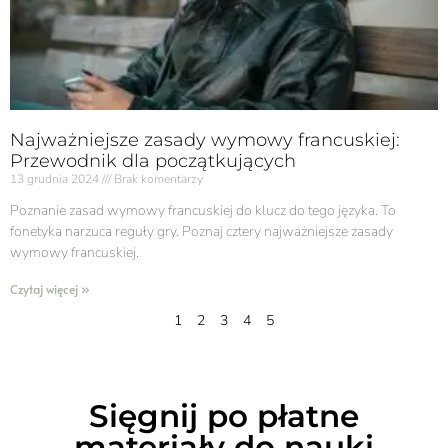
Najważniejsze zasady wymowy francuskiej:
Przewodnik dla początkujących
13 grudnia 2024
Brak komentarzy
Poznanie zasad wymowy francuskiej do klucz do tego języka. To
fonetyka narzuca reguły gry. Poznaj cztery najważniejsze zasady
wymowy francuskiej.
Czytaj więcej »
1
2
3
4
5
Sięgnij po płatne
materiały do nauki