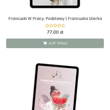
Francuski W Pracy. Podstawy | Francuska Literka
Oceniono
77,00
zł
0
na
5
KUP TERAZ