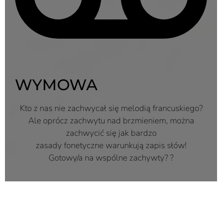
WYMOWA
Kto z nas nie zachwycał się melodią francuskiego?
Ale oprócz zachwytu nad brzmieniem, można
zachwycić się jak bardzo
zasady fonetyczne warunkują zapis słów!
Gotowy/a na wspólne zachywty? ?