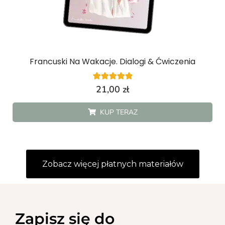
Francuski Na Wakacje. Dialogi & Ćwiczenia
1
Oceniony
21,00
zł
5.00
na 5 na
podstawie
KUP TERAZ
oceny klienta
Zobacz więcej płatnych materiałów
Zapisz się do