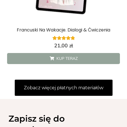
Francuski Na Wakacje. Dialogi & Ćwiczenia
1
Oceniony
21,00
zł
5.00
na 5 na
podstawie
KUP TERAZ
oceny klienta
Zobacz więcej płatnych materiałów
Zapisz się do