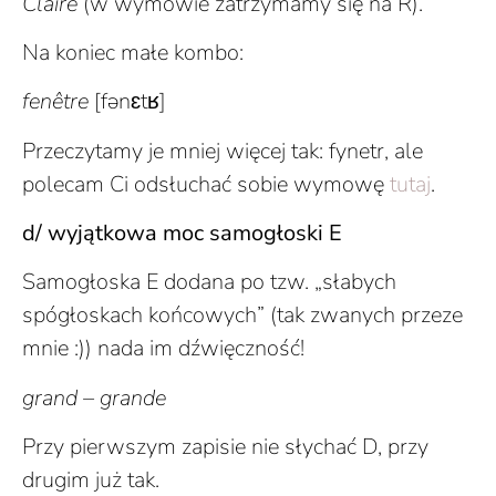
Claire
(w wymowie zatrzymamy się na R).
Na koniec małe kombo:
fenêtre
[fənɛtʁ]
Przeczytamy je mniej więcej tak: fynetr, ale
polecam Ci odsłuchać sobie wymowę
tutaj
.
d/ wyjątkowa moc samogłoski E
Samogłoska E dodana po tzw. „słabych
spógłoskach końcowych” (tak zwanych przeze
mnie :)) nada im dźwięczność!
grand – grande
Przy pierwszym zapisie nie słychać D, przy
drugim już tak.