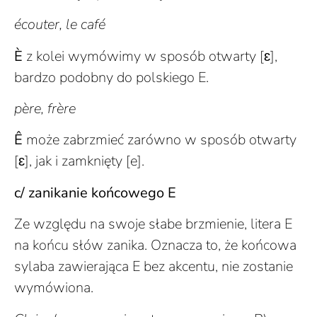
écouter, le café
È
z kolei wymówimy w sposób otwarty [ɛ],
bardzo podobny do polskiego E.
père, frère
Ê
może zabrzmieć zarówno w sposób otwarty
[ɛ], jak i zamknięty [e].
c/ zanikanie końcowego E
Ze względu na swoje słabe brzmienie, litera E
na końcu słów zanika. Oznacza to, że końcowa
sylaba zawierająca E bez akcentu, nie zostanie
wymówiona.