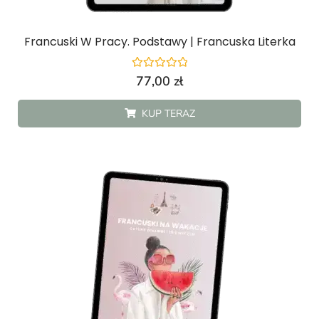
Francuski W Pracy. Podstawy | Francuska Literka
Oceniono
77,00
zł
0
na
5
KUP TERAZ