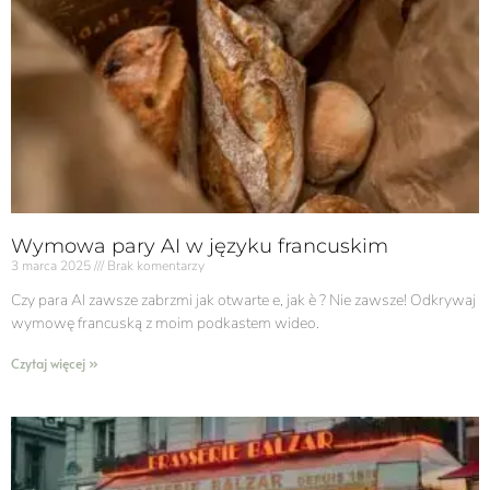
Wymowa pary AI w języku francuskim
3 marca 2025
Brak komentarzy
Czy para AI zawsze zabrzmi jak otwarte e, jak è ? Nie zawsze! Odkrywaj
wymowę francuską z moim podkastem wideo.
Czytaj więcej »