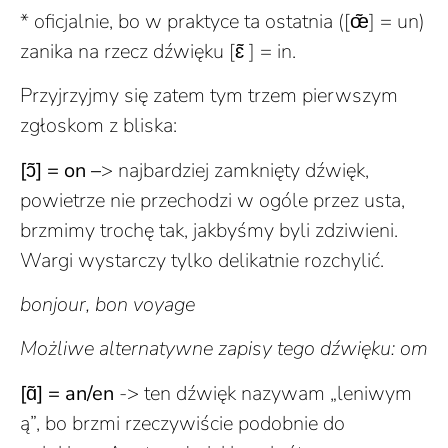
* oficjalnie, bo w praktyce ta ostatnia ([œ̃] = un)
zanika na rzecz dźwięku [ɛ̃ ] = in.
Przyjrzyjmy się zatem tym trzem pierwszym
zgłoskom z bliska:
[ɔ̃] = on –
> najbardziej zamknięty dźwięk,
powietrze nie przechodzi w ogóle przez usta,
brzmimy trochę tak, jakbyśmy byli zdziwieni.
Wargi wystarczy tylko delikatnie rozchylić.
bonjour, bon voyage
Możliwe alternatywne zapisy tego dźwięku: om
[ɑ̃] = an/en
-> ten dźwięk nazywam „leniwym
ą”, bo brzmi rzeczywiście podobnie do