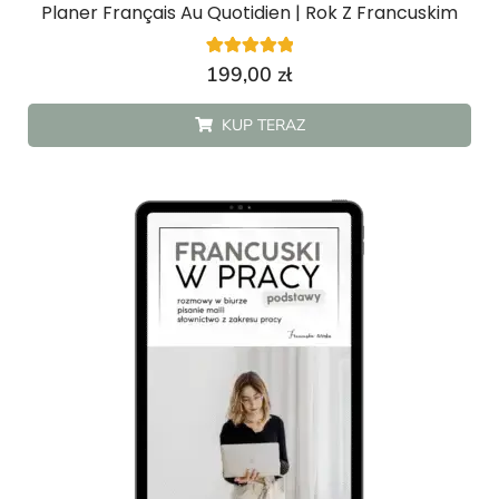
Planer Français Au Quotidien | Rok Z Francuskim
4
Oceniony
199,00
zł
5.00
na 5 na
podstawie
KUP TERAZ
ocen
klientów