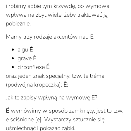
i robimy sobie tym krzywdę, bo wymowa
wpływa na zbyt wiele, żeby traktować ją
pobieżnie.
Mamy trzy rodzaje akcentów nad E:
aigu
É
grave
È
circonflexe
Ê
oraz jeden znak specjalny, tzw. le tréma
(podwójna kropeczka):
Ë:
Jak te zapisy wpłyną na wymowę E?
É
wymówimy w sposób zamknięty, jest to tzw.
e ściśnione [e]. Wystarczy sztucznie się
uśmiechnąć i pokazać ząbki.