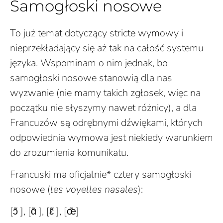
Samogłoski nosowe
To już temat dotyczący stricte wymowy i
nieprzekładający się aż tak na całość systemu
języka. Wspominam o nim jednak, bo
samogłoski nosowe stanowią dla nas
wyzwanie (nie mamy takich zgłosek, więc na
początku nie słyszymy nawet różnicy), a dla
Francuzów są odrębnymi dźwiękami, których
odpowiednia wymowa jest niekiedy warunkiem
do zrozumienia komunikatu.
Francuski ma oficjalnie* cztery samogłoski
nosowe (
les voyelles nasales
):
[ɔ̃ ],
[ɑ̃ ],
[ɛ̃ ],
[œ̃]