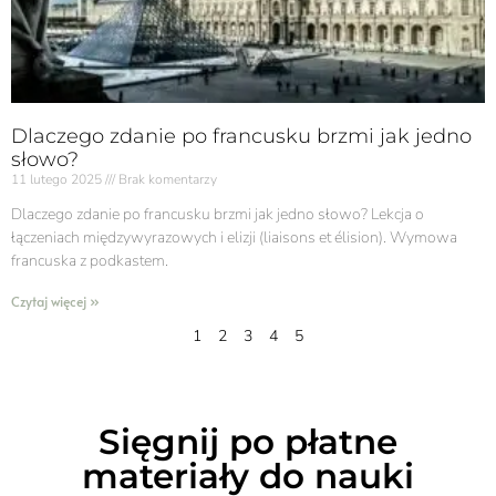
Dlaczego zdanie po francusku brzmi jak jedno
słowo?
11 lutego 2025
Brak komentarzy
Dlaczego zdanie po francusku brzmi jak jedno słowo? Lekcja o
łączeniach międzywyrazowych i elizji (liaisons et élision). Wymowa
francuska z podkastem.
Czytaj więcej »
1
2
3
4
5
Sięgnij po płatne
materiały do nauki