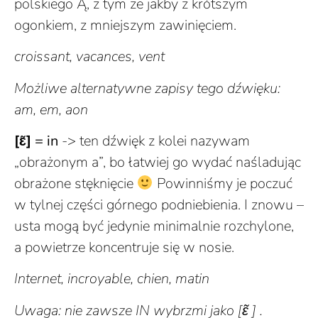
polskiego Ą, z tym że jakby z krótszym
ogonkiem, z mniejszym zawinięciem.
croissant, vacances, vent
Możliwe alternatywne zapisy tego dźwięku:
am, em, aon
[ɛ̃]
= in
-> ten dźwięk z kolei nazywam
„obrażonym a”, bo łatwiej go wydać naśladując
obrażone stęknięcie
Powinniśmy je poczuć
w tylnej części górnego podniebienia. I znowu –
usta mogą być jedynie minimalnie rozchylone,
a powietrze koncentruje się w nosie.
Internet, incroyable, chien, matin
Uwaga: nie zawsze IN wybrzmi jako
[ɛ̃ ]
.