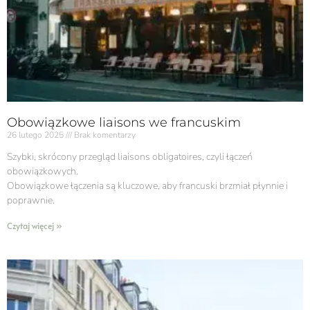
Obowiązkowe liaisons we francuskim
26 lutego 2025
Brak komentarzy
Szybki, skrócony przegląd liaisons obligatoires, czyli łączeń
obowiązkowych.
Obowiązkowe łączenia są kluczowe, aby francuski brzmiał płynnie i
poprawnie.
Czytaj więcej »