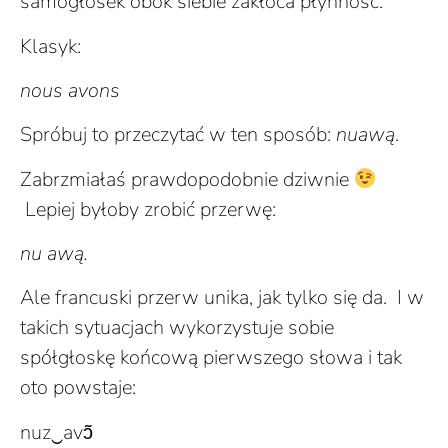
samogłosek obok siebie zakłóca płynność.
Klasyk:
nous avons
Spróbuj to przeczytać w ten sposób:
nuawą
.
Zabrzmiałaś prawdopodobnie dziwnie
Lepiej byłoby zrobić przerwę:
nu awą.
Ale francuski przerw unika, jak tylko się da. I w
takich sytuacjach wykorzystuje sobie
spółgłoskę końcową pierwszego słowa i tak
oto powstaje:
nuz‿avɔ̃