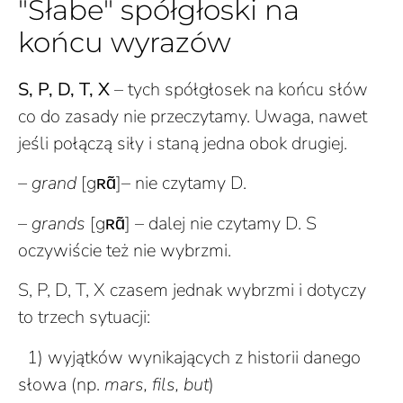
"Słabe" spółgłoski na
końcu wyrazów
S, P, D, T, X
– t
ych spółgłosek na końcu słów
co do zasady nie przeczytamy.
Uwaga, nawet
jeśli połączą siły i staną jedna obok drugiej.
– grand
[gʀɑ̃]
– nie czytamy D.
–
grands
[
gʀɑ̃]
– dalej nie czytamy D. S
oczywiście też nie wybrzmi.
S, P, D, T, X czasem jednak wybrzmi i dotyczy
to trzech sytuacji:
1) wyjątków wynikających z historii danego
słowa (np.
mars, fils, but
)