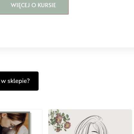
WIĘCEJ O KURSIE
 w sklepie?