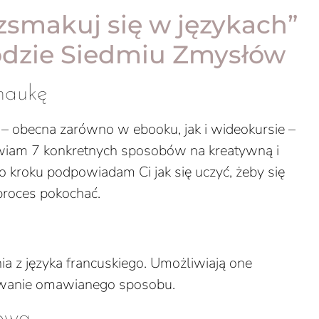
zsmakuj się w językach”
odzie Siedmiu Zmysłów
naukę
 – obecna zarówno w ebooku, jak i wideokursie –
tawiam 7 konkretnych sposobów na kreatywną i
po kroku podpowiadam Ci jak się uczyć, żeby się
proces pokochać.
ia z języka francuskiego. Umożliwiają one
wanie omawianego sposobu.
łową