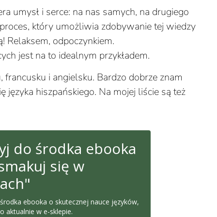
era umysł i serce: na nas samych, na drugiego
 proces, który umożliwia zdobywanie tej wiedzy
ą! Relaksem, odpoczynkiem.
ych jest na to idealnym przykładem.
, francusku i angielsku. Bardzo dobrze znam
ię języka hiszpańskiego. Na mojej liście są też
zyj do środka ebooka
smakuj się w
kach"
 środka ebooka o skutecznej nauce języków,
 aktualnie w e-sklepie.