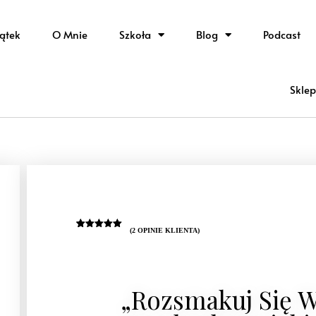
ątek
O Mnie
Szkoła
Blog
Podcast
Sklep
(
2
OPINIE KLIENTA)
Oceniony
2
5.00
na 5
na
podstawie
ocen
klientów
„Rozsmakuj Się 