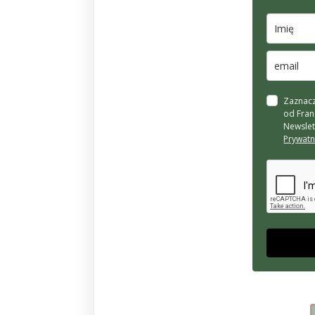
Zaznacz
od Fran
Newslet
Prywatn