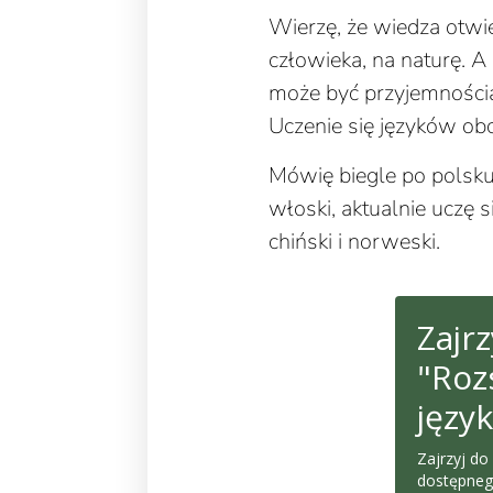
Wierzę, że wiedza otwi
człowieka, na naturę. A
może być przyjemności
Uczenie się języków obc
Mówię biegle po polsku
włoski, aktualnie uczę s
chiński i norweski.
Zajr
"Roz
języ
Zajrzyj do
dostępnego