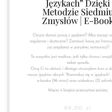
Językach” Dzięki
Metodzie Siedmi
Zmysłów | E-Boo
Chcesz dostać pracę z językiem? Albo zacząć si
regularnie i skutecznie? Zamówić kawę po francu
już usiądziesz w paryskiej restauracji?
To wszystko jest możliwe, jeśli tylko chcesz i znajd
siebie sposób.
Chcę Ci to ułatwić i dlatego stworzyłam kurs o s
nauce języków obcych “Rozsmakuj się w językach”
e-booka (96 stron) oraz wideokurs (12 odcin
Więcej o książce przeczytasz poniżej.
99,00
zł