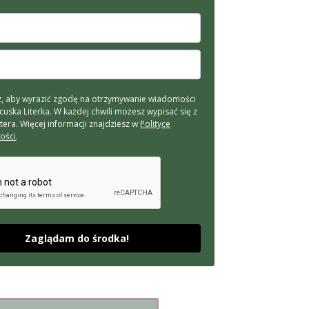
, aby wyrazić zgodę na otrzymywanie wiadomości
cuska Literka. W każdej chwili możesz wypisać się z
tera. Więcej informacji znajdziesz w
Polityce
ości
.
Zaglądam do środka!