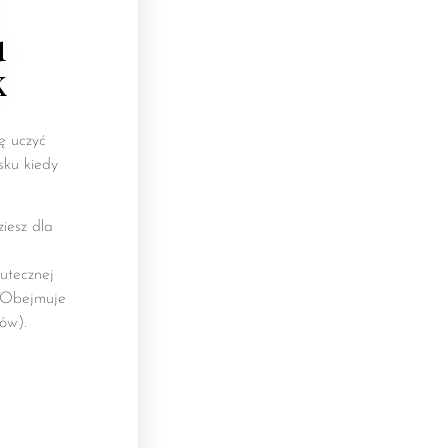
u
k
ę uczyć
sku kiedy
ziesz dla
kutecznej
. Obejmuje
ków).