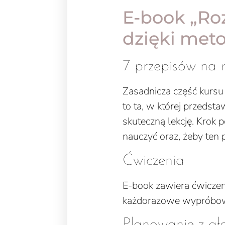
E-book „Ro
dzięki met
7 przepisów na 
Zasadnicza część kursu
to ta, w której przeds
skuteczną lekcję. Krok 
nauczyć oraz, żeby ten 
Ćwiczenia
E-book zawiera ćwiczen
każdorazowe wypróbo
Planowanie z g