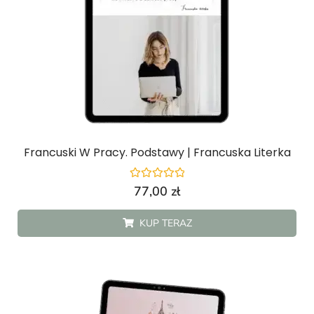
Francuski W Pracy. Podstawy | Francuska Literka
Oceniono
77,00
zł
0
na
5
KUP TERAZ