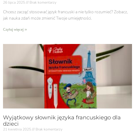
26 lipca 2025
Brak komentarzy
Chcesz zacząć stosować język francuski a nie tylko rozumieć? Zobacz,
jak nauka zdań może zmienić Twoje umiejętności.
Czytaj więcej »
Wyjątkowy słownik języka francuskiego dla
dzieci
21 kwietnia 2025
Brak komentarzy