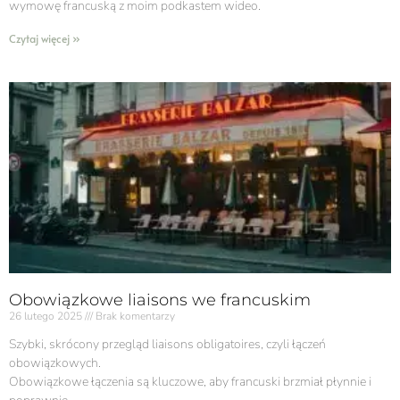
wymowę francuską z moim podkastem wideo.
Czytaj więcej »
Obowiązkowe liaisons we francuskim
26 lutego 2025
Brak komentarzy
Szybki, skrócony przegląd liaisons obligatoires, czyli łączeń
obowiązkowych.
Obowiązkowe łączenia są kluczowe, aby francuski brzmiał płynnie i