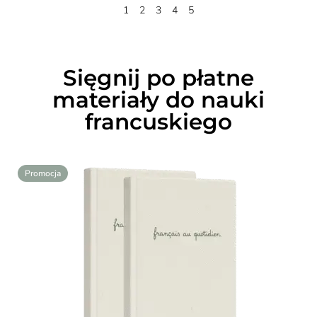
1
2
3
4
5
Sięgnij po płatne
materiały do nauki
francuskiego
Promocja