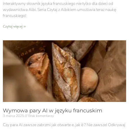
Interaktywny słownik języka francuskiego nie tylko dla dzieci od
wydawnictwa Albi. Seria Czytaj z Albikiem umożliwia teraz naukę
francuskiego!
Czytaj więcej »
Wymowa pary AI w języku francuskim
3 marca 2025
Brak komentarzy
Czy para AI zawsze zabrzmi jak otwarte e, jak è ? Nie zawsze! Odkrywaj