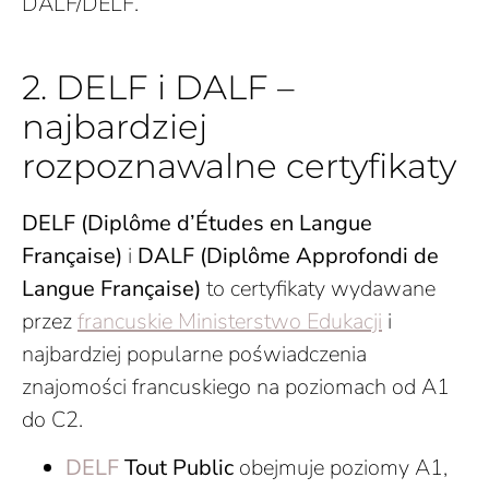
DALF/DELF.
2. DELF i DALF –
najbardziej
rozpoznawalne certyfikaty
DELF (Diplôme d’Études en Langue
Française)
i
DALF (Diplôme Approfondi de
Langue Française)
to certyfikaty wydawane
przez
francuskie Ministerstwo Edukacji
i
najbardziej popularne poświadczenia
znajomości francuskiego na poziomach od A1
do C2.
DELF
Tout Public
obejmuje poziomy A1,