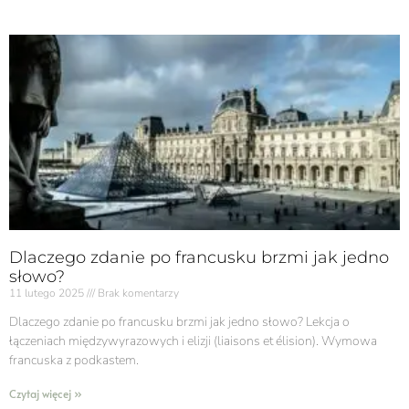
Dlaczego zdanie po francusku brzmi jak jedno
słowo?
11 lutego 2025
Brak komentarzy
Dlaczego zdanie po francusku brzmi jak jedno słowo? Lekcja o
łączeniach międzywyrazowych i elizji (liaisons et élision). Wymowa
francuska z podkastem.
Czytaj więcej »