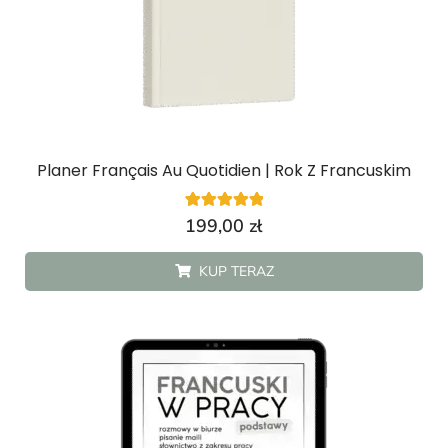
Planer Français Au Quotidien | Rok Z Francuskim
4
Oceniony
199,00
zł
5.00
na 5 na
podstawie
KUP TERAZ
ocen
klientów