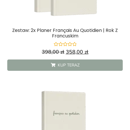
Zestaw: 2x Planer Français Au Quotidien | Rok Z
Francuskim
Oceniono
398,00
zł
358,00
zł
0
na
5
KUP TERAZ