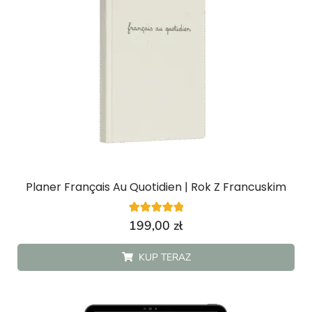
Planer Français Au Quotidien | Rok Z Francuskim
4
Oceniony
199,00
zł
5.00
na 5 na
podstawie
KUP TERAZ
ocen
klientów