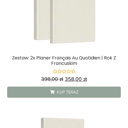
Zestaw: 2x Planer Français Au Quotidien | Rok Z
Francuskim
Oceniono
398,00
zł
358,00
zł
0
na
5
KUP TERAZ