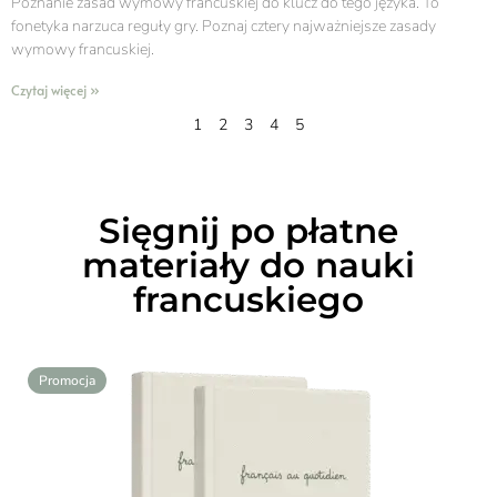
Poznanie zasad wymowy francuskiej do klucz do tego języka. To
fonetyka narzuca reguły gry. Poznaj cztery najważniejsze zasady
wymowy francuskiej.
Czytaj więcej »
1
2
3
4
5
Sięgnij po płatne
materiały do nauki
francuskiego
Promocja