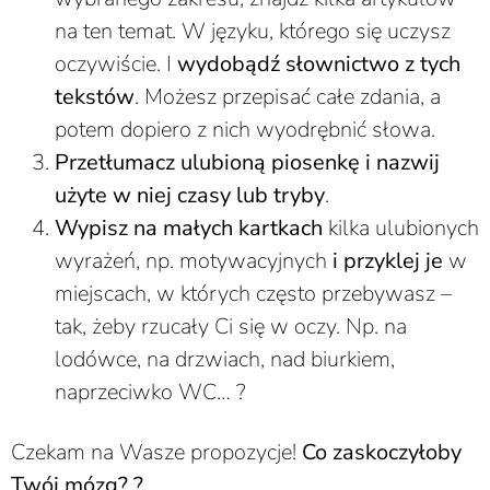
na ten temat. W języku, którego się uczysz
oczywiście. I
wydobądź słownictwo z tych
tekstów
. Możesz przepisać całe zdania, a
potem dopiero z nich wyodrębnić słowa.
Przetłumacz ulubioną piosenkę i nazwij
użyte w niej czasy lub tryby
.
Wypisz na małych kartkach
kilka ulubionych
wyrażeń, np. motywacyjnych
i przyklej je
w
miejscach, w których często przebywasz –
tak, żeby rzucały Ci się w oczy. Np. na
lodówce, na drzwiach, nad biurkiem,
naprzeciwko WC… ?
Czekam na Wasze propozycje!
Co zaskoczyłoby
Twój mózg? ?