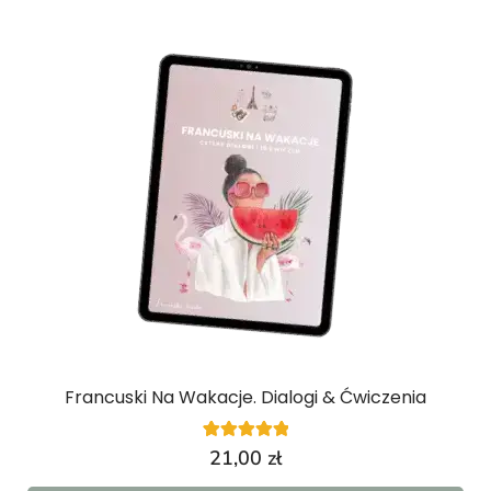
Francuski Na Wakacje. Dialogi & Ćwiczenia
1
Oceniony
21,00
zł
5.00
na 5 na