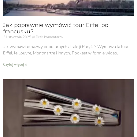
Jak poprawnie wymówić tour Eiffel po
francusku?
21 stycznia 2025
Brak komentarzy
Jak wymawiać nazwy popularnych atrakcji Paryża? Wymowa la tour
Eiffel, le Louvre, Montmartre i innych. Podkast w formie wideo.
Czytaj więcej »