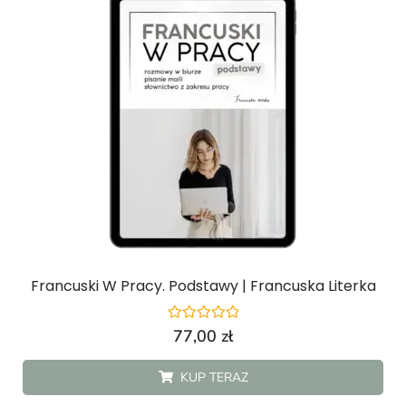
Francuski W Pracy. Podstawy | Francuska Literka
Oceniono
77,00
zł
0
na
5
KUP TERAZ