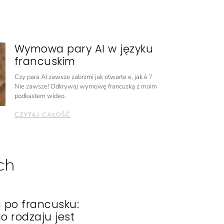
Wymowa pary AI w języku
francuskim
Czy para AI zawsze zabrzmi jak otwarte e, jak è ?
Nie zawsze! Odkrywaj wymowę francuską z moim
podkastem wideo.
CZYTAJ CAŁOŚĆ
ch
g po francusku:
o rodzaju jest