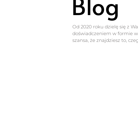
Blog
Od 2020 roku dzielę się z W
doświadczeniem w formie wp
szansa, że znajdziesz to, cze