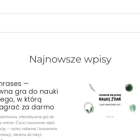
Najnowsze wpisy
hrases —
ywna gra do nauki
iego, w którą
agrać za darmo
o darmowa, interaktywna gra do
o online. Ćwicz tworzenie zdań,
ację — przez zabawę i losowanie.
tracji, idealna do lekcji