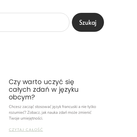
Szukaj
Czy warto uczyć się
całych zdań w języku
obcym?
Chcesz zacząć stosować język francuski a nie tylko
rozumieć? Zobacz, jak nauka zdań może zmienić
Twoje umiejętności.
CZYTAJ CAŁOŚĆ