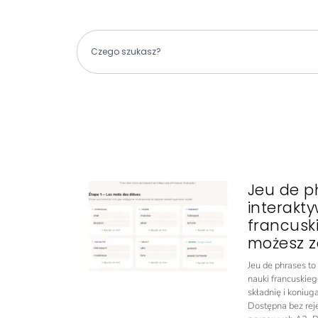
Jeu de p
interakt
francusk
możesz z
Jeu de phrases t
nauki francuskieg
składnię i koniug
Dostępna bez rejes