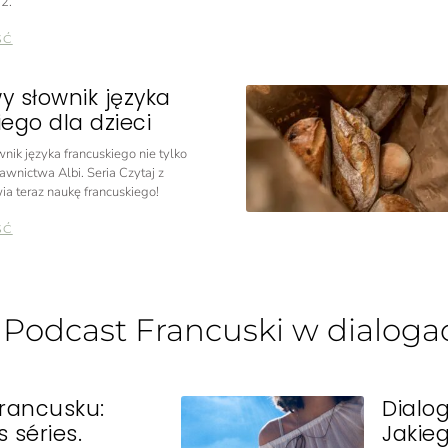
2.
ŚĆ
y słownik języka
ego dla dzieci
nik języka francuskiego nie tylko
awnictwa Albi. Seria Czytaj z
ia teraz naukę francuskiego!
ŚĆ
: Podcast Francuski w dialoga
francusku:
Dialo
 séries.
Jakieg