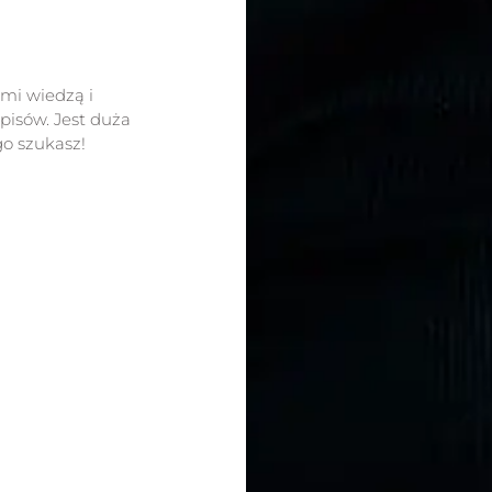
ami wiedzą i
isów. Jest duża
go szukasz!