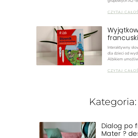
grupowych A2–B
CZYTAJ CAŁO
Wyjątkow
francuski
Interaktywny słow
dla dzieci od wyd
Albikiem umożliw
CZYTAJ CAŁO
Kategoria
Dialog po 
Mater ? des