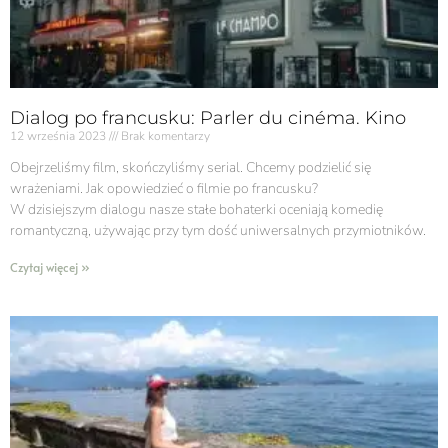
Dialog po francusku: Parler du cinéma. Kino
12 września 2023
Brak komentarzy
Obejrzeliśmy film, skończyliśmy serial. Chcemy podzielić się
wrażeniami. Jak opowiedzieć o filmie po francusku?
W dzisiejszym dialogu nasze stałe bohaterki oceniają komedię
romantyczną, używając przy tym dość uniwersalnych przymiotników.
Czytaj więcej »