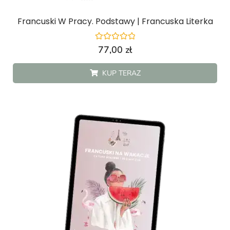
Francuski W Pracy. Podstawy | Francuska Literka
Oceniono
77,00
zł
0
na
5
KUP TERAZ