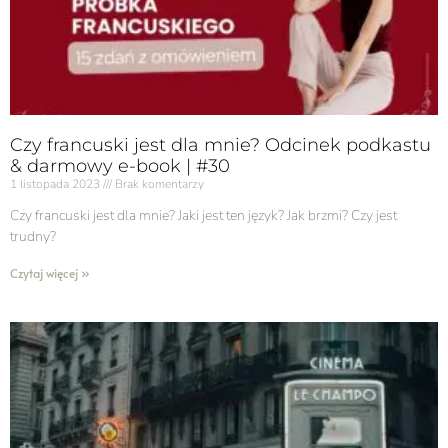
Czy francuski jest dla mnie? Odcinek podkastu
& darmowy e-book | #30
1 listopada 2023
Brak komentarzy
Czy francuski jest dla mnie? Jaki jest ten język? Jak brzmi? Czy jest
trudny?
Czytaj więcej »