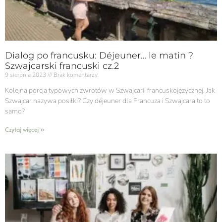
Dialog po francusku: Déjeuner… le matin ?
Szwajcarski francuski cz.2
9 sierpnia 2023
Brak komentarzy
Kolejna porcja typowych zwrotów w Szwajcarii francuskojęzycznej. Jak
Szwajcar nazywa posiłki? Czy déjeuner dla Francuza i Szwajcara to to
samo?
Czytaj więcej »