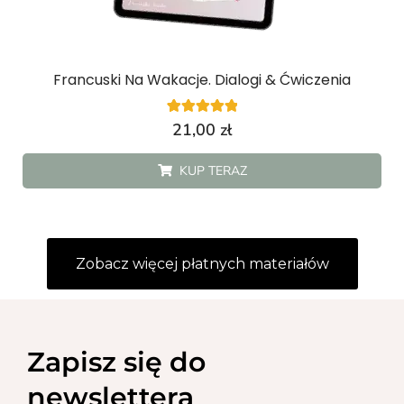
Francuski Na Wakacje. Dialogi & Ćwiczenia
1
Oceniony
21,00
zł
5.00
na 5 na
podstawie
KUP TERAZ
oceny klienta
Zobacz więcej płatnych materiałów
Zapisz się do
newslettera