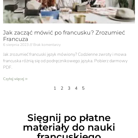
Jak zacząć mówić po francusku? Zrozumieć
Francuza
6 sierpnia 2023
Brak komentarzy
Jak zrozumieć francuski język mówiony? Codzienne zwroty i mowa
francuska różnią się od podręcznikowego języka. Pobierz darmowy
PDF.
Czytaj więcej »
1
2
3
4
5
Sięgnij po płatne
materiały do nauki
francuskiego