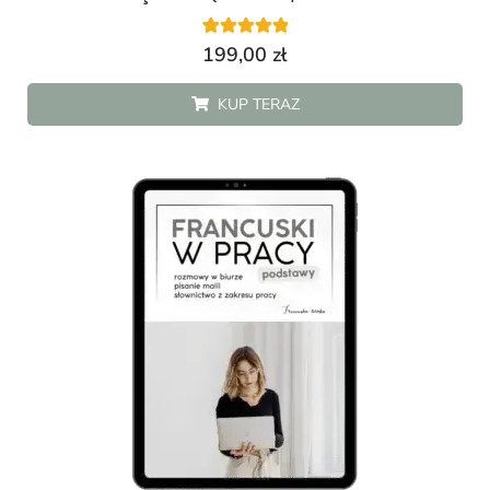
4
Oceniony
199,00
zł
5.00
na 5 na
podstawie
KUP TERAZ
ocen
klientów