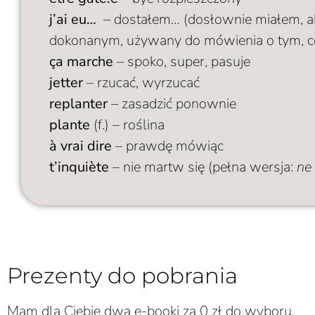
j’ai eu…
– dostałem… (dosłownie miałem, al
dokonanym, używany do mówienia o tym, co
ça marche
– spoko, super, pasuje
jetter
– rzucać, wyrzucać
replanter
– zasadzić ponownie
plante
(f.) – roślina
à vrai dire
– prawdę mówiąc
t’inquiète
– nie martw się (pełna wersja:
ne 
Prezenty do pobrania
Mam dla Ciebie dwa e-booki za 0 zł do wyboru.