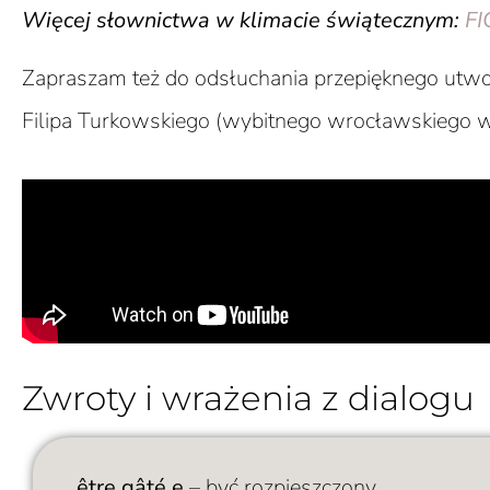
Więcej słownictwa w klimacie świątecznym:
FI
Zapraszam też do odsłuchania przepięknego utw
Filipa Turkowskiego (wybitnego wrocławskiego w
Zwroty i wrażenia z dialogu
être gâté.e
– być rozpieszczony