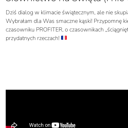
Dziś dialog w klimacie świątecznym, ale nie skup
Wybrałam dla Was smaczne kąski! Przypomnę k
czasowniku PROFITER, o czasownikach „ściągnięty
przydatnych rzeczach!