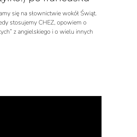
iamy się na słownictwie wokół Świąt.
iedy stosujemy CHEZ, opowiem o
ch” z angielskiego i o wielu innych