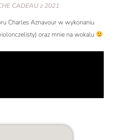
CHE CADEAU z 2021
oru Charles Aznavour w wykonaniu
iolonczelisty) oraz mnie na wokalu