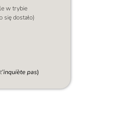
e w trybie
 się dostało)
t
’inquiète pas
)