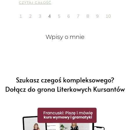
CZYTAJ CAŁOŚĆ
1
2
3
4
5
6
7
8
9
10
Wpisy o mnie
Szukasz czegoś kompleksowego?
Dołącz do grona Literkowych Kursantów