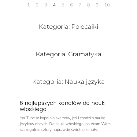
1
2
3
4
5
6
7
8
9
10
Kategoria: Polecajki
Kategoria: Gramatyka
Kategoria: Nauka języka
6 najlepszych kanałów do nauki
włoskiego
YouTube to kopalnia skarbów, jeśli chodzi o naukę
języków obcych. Do nauki włoskiego, polecam Wam
szczególnie cztery naprawdę świetne kanały.