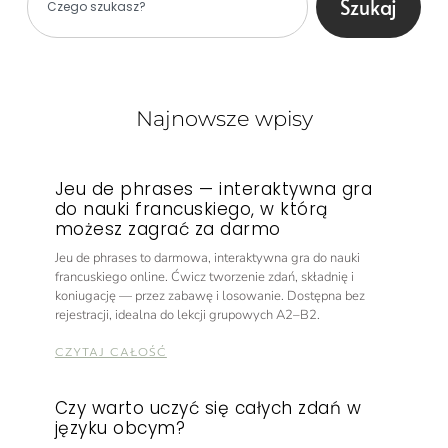
Szukaj
Najnowsze wpisy
Jeu de phrases — interaktywna gra
do nauki francuskiego, w którą
możesz zagrać za darmo
Jeu de phrases to darmowa, interaktywna gra do nauki
francuskiego online. Ćwicz tworzenie zdań, składnię i
koniugację — przez zabawę i losowanie. Dostępna bez
rejestracji, idealna do lekcji grupowych A2–B2.
CZYTAJ CAŁOŚĆ
Czy warto uczyć się całych zdań w
języku obcym?