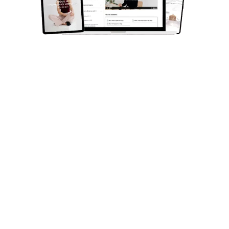
Aktualnie zapisy są zamknięte.
Dołącz do listy
osób oczekujących, aby nie przegapić kolejnych zapisów i
zyskać rabat
.
Wyrażam zgodę na otrzymywanie od Francuskiej Literki wiadomości
związanych z interaktywnym kursem wideo "Francuski: piszę i mówię
dzięki zasadom wymowy". Więcej o ochronie Twoich danych:
Polityka
Prywatności
Zapisz mnie