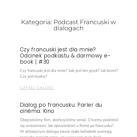
Kategoria: Podcast Francuski w
dialogach
Czy francuski jest dla mnie?
Odcinek podkastu & darmowy e-
book | #30
Czy francuski jest dla mnie? Jaki jest ten język? Jak brzmi?
Czy jest trudny?
CZYTAJ CAŁOŚĆ
Dialog po francusku: Parler du
cinéma. Kino
Obejrzeliśmy film, skończyliśmy serial. Chcemy podzielić
się wrażeniami. Jak opowiedzieć o filmie po francusku?
W dzisiejszym dialogu nasze stałe bohaterki oceniają