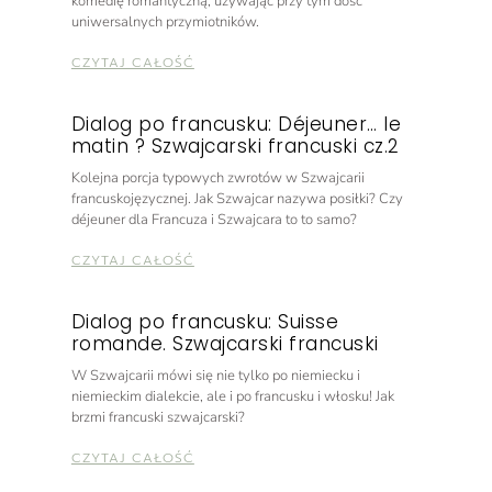
komedię romantyczną, używając przy tym dość
uniwersalnych przymiotników.
CZYTAJ CAŁOŚĆ
Dialog po francusku: Déjeuner… le
matin ? Szwajcarski francuski cz.2
Kolejna porcja typowych zwrotów w Szwajcarii
francuskojęzycznej. Jak Szwajcar nazywa posiłki? Czy
déjeuner dla Francuza i Szwajcara to to samo?
CZYTAJ CAŁOŚĆ
Dialog po francusku: Suisse
romande. Szwajcarski francuski
W Szwajcarii mówi się nie tylko po niemiecku i
niemieckim dialekcie, ale i po francusku i włosku! Jak
brzmi francuski szwajcarski?
CZYTAJ CAŁOŚĆ