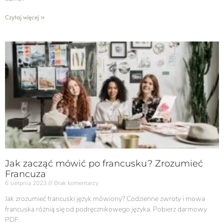
Czytaj więcej »
Jak zacząć mówić po francusku? Zrozumieć
Francuza
6 sierpnia 2023
Brak komentarzy
Jak zrozumieć francuski język mówiony? Codzienne zwroty i mowa
francuska różnią się od podręcznikowego języka. Pobierz darmowy
PDF.