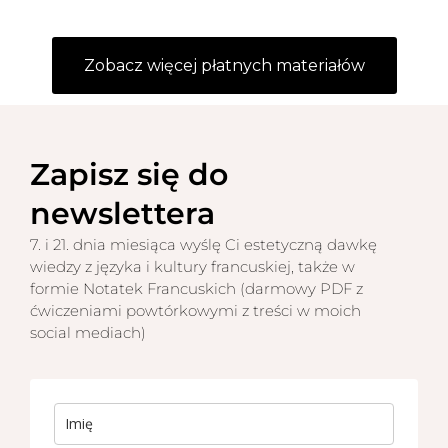
Zobacz więcej płatnych materiałów
Zapisz się do
newslettera
7. i 21. dnia miesiąca wyślę Ci estetyczną dawkę
wiedzy z języka i kultury francuskiej, także w
formie Notatek Francuskich (darmowy PDF z
ćwiczeniami powtórkowymi z treści w moich
social mediach)