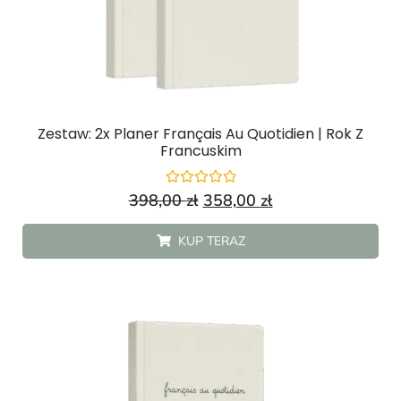
Zestaw: 2x Planer Français Au Quotidien | Rok Z
Francuskim
Oceniono
398,00
zł
358,00
zł
0
na
5
KUP TERAZ