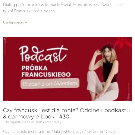
Dialog po francusku w klimacie Świąt. Słownictwo na Święta i nie
tylko! Francuski w dialogach.
Czytaj więcej »
Czy francuski jest dla mnie? Odcinek podkastu
& darmowy e-book | #30
1 listopada 2023
Brak komentarzy
Czy francuski jest dla mnie? Jaki jest ten język? Jak brzmi? Czy jest