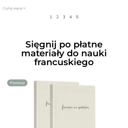
Czytaj więcej »
1
2
3
4
5
Sięgnij po płatne
materiały do nauki
francuskiego
Promocja