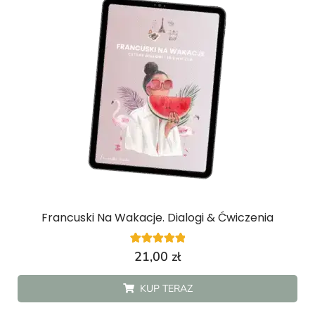
Francuski Na Wakacje. Dialogi & Ćwiczenia
1
Oceniony
21,00
zł
5.00
na 5 na
podstawie
KUP TERAZ
oceny klienta