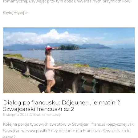
romantyczną, używając przy tym dość uniwersalnych przymiotników.
Czytaj więcej »
Dialog po francusku: Déjeuner… le matin ?
Szwajcarski francuski cz.2
9 sierpnia 2023
Brak komentarzy
Kolejna porcja typowych zwrotów w Szwajcarii francuskojęzycznej. Jak
Szwajcar nazywa posiłki? Czy déjeuner dla Francuza i Szwajcara to to
samo?