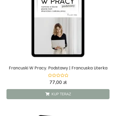
Francuski W Pracy. Podstawy | Francuska Literka
Oceniono
77,00
zł
0
na
5
KUP TERAZ