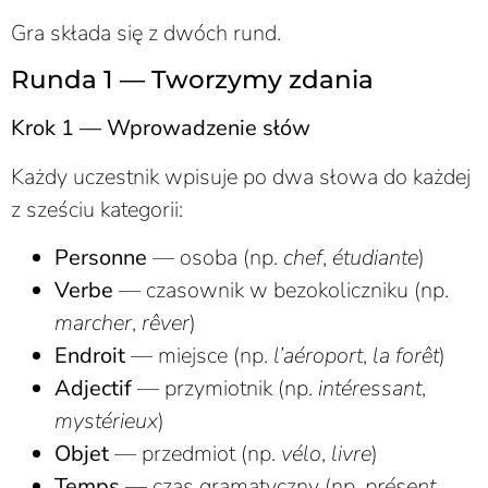
Gra składa się z dwóch rund.
Runda 1 — Tworzymy zdania
Krok 1 — Wprowadzenie słów
Każdy uczestnik wpisuje po dwa słowa do każdej
z sześciu kategorii:
Personne
— osoba (np.
chef
,
étudiante
)
Verbe
— czasownik w bezokoliczniku (np.
marcher
,
rêver
)
Endroit
— miejsce (np.
l’aéroport
,
la forêt
)
Adjectif
— przymiotnik (np.
intéressant
,
mystérieux
)
Objet
— przedmiot (np.
vélo
,
livre
)
Temps
— czas gramatyczny (np.
présent
,