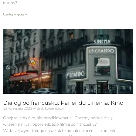
trudny?
Czytaj więcej »
Dialog po francusku: Parler du cinéma. Kino
12 września 2023
Brak komentarzy
Obejrzeliśmy film, skończyliśmy serial. Chcemy podzielić się
wrażeniami. Jak opowiedzieć o filmie po francusku?
W dzisiejszym dialogu nasze stałe bohaterki oceniają komedię