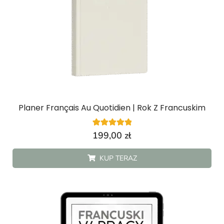
Planer Français Au Quotidien | Rok Z Francuskim
4
Oceniony
199,00
zł
5.00
na 5 na
podstawie
KUP TERAZ
ocen
klientów