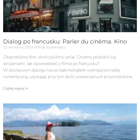
Dialog po francusku: Parler du cinéma. Kino
12 września 2023
Brak komentarzy
Obejrzeliśmy film, skończyliśmy serial. Chcemy podzielić się
wrażeniami. Jak opowiedzieć o filmie po francusku?
W dzisiejszym dialogu nasze stałe bohaterki oceniają komedię
romantyczną, używając przy tym dość uniwersalnych przymiotników.
Czytaj więcej »