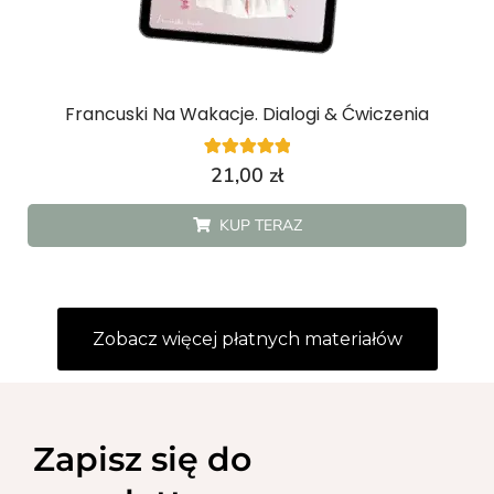
Francuski Na Wakacje. Dialogi & Ćwiczenia
1
Oceniony
21,00
zł
5.00
na 5 na
podstawie
KUP TERAZ
oceny klienta
Zobacz więcej płatnych materiałów
Zapisz się do