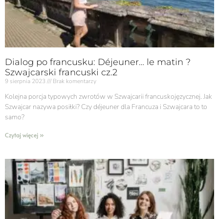
Dialog po francusku: Déjeuner… le matin ?
Szwajcarski francuski cz.2
9 sierpnia 2023
Brak komentarzy
Kolejna porcja typowych zwrotów w Szwajcarii francuskojęzycznej. Jak
Szwajcar nazywa posiłki? Czy déjeuner dla Francuza i Szwajcara to to
samo?
Czytaj więcej »