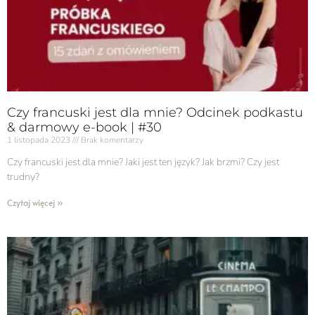
Czy francuski jest dla mnie? Odcinek podkastu
& darmowy e-book | #30
1 listopada 2023
Brak komentarzy
Czy francuski jest dla mnie? Jaki jest ten język? Jak brzmi? Czy jest
trudny?
Czytaj więcej »