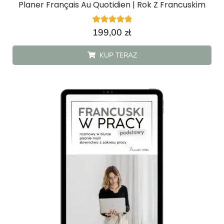
Planer Français Au Quotidien | Rok Z Francuskim
4
Oceniony
199,00
zł
5.00
na 5 na
podstawie
KUP TERAZ
ocen
klientów