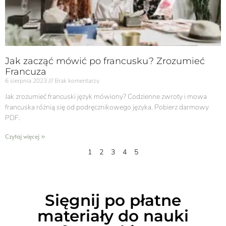
Jak zacząć mówić po francusku? Zrozumieć
Francuza
6 sierpnia 2023
Brak komentarzy
Jak zrozumieć francuski język mówiony? Codzienne zwroty i mowa
francuska różnią się od podręcznikowego języka. Pobierz darmowy
PDF.
Czytaj więcej »
1
2
3
4
5
Sięgnij po płatne
materiały do nauki