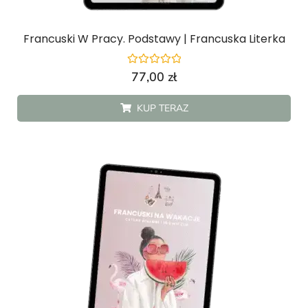
Francuski W Pracy. Podstawy | Francuska Literka
Oceniono
77,00
zł
0
na
5
KUP TERAZ