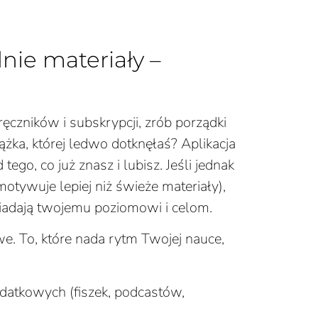
ie materiały –
zników i subskrypcji, zrób porządki
ążka, której ledwo dotknęłaś? Aplikacja
tego, co już znasz i lubisz. Jeśli jednak
tywuje lepiej niż świeże materiały),
owiadają twojemu poziomowi i celom.
 To, które nada rytm Twojej nauce,
odatkowych (fiszek, podcastów,