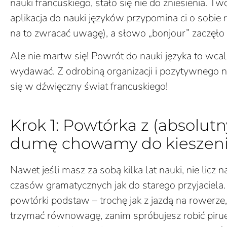
nauki francuskiego, stało się nie do zniesienia. Tw
aplikacja do nauki języków przypomina ci o sobie 
na to zwracać uwagę), a słowo „bonjour” zaczęło
Ale nie martw się! Powrót do nauki języka to wcale
wydawać. Z odrobiną organizacji i pozytywnego 
się w dźwięczny świat francuskiego!
Krok 1: Powtórka z (absolutn
dumę chowamy do kieszen
Nawet jeśli masz za sobą kilka lat nauki, nie licz
czasów gramatycznych jak do starego przyjaciela. 
powtórki podstaw – trochę jak z jazdą na rowerze
trzymać równowagę, zanim spróbujesz robić pirue