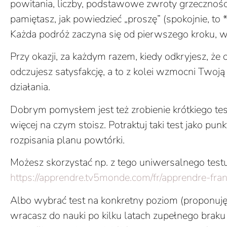
powitania, liczby, podstawowe zwroty grzeczności
pamiętasz, jak powiedzieć „proszę” (spokojnie, to *s
Każda podróż zaczyna się od pierwszego kroku, wi
Przy okazji, za każdym razem, kiedy odkryjesz, że 
odczujesz satysfakcję, a to z kolei wzmocni Two
działania.
Dobrym pomysłem jest też zrobienie krótkiego tes
więcej na czym stoisz. Potraktuj taki test jako pun
rozpisania planu powtórki.
Możesz skorzystać np. z tego uniwersalnego testu
https://apprendre.tv5monde.com/fr/apprendre-fran
Albo wybrać test na konkretny poziom (proponuję 
wracasz do nauki po kilku latach zupełnego braku 