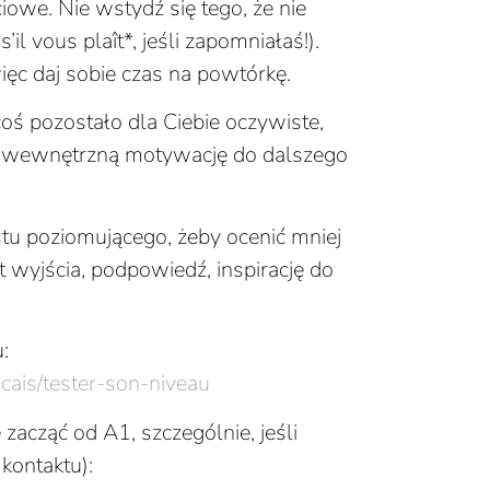
owe. Nie wstydź się tego, że nie
’il vous plaît*, jeśli zapomniałaś!).
ęc daj sobie czas na powtórkę.
coś pozostało dla Ciebie oczywiste,
ją wewnętrzną motywację do dalszego
tu poziomującego, żeby ocenić mniej
kt wyjścia, podpowiedź, inspirację do
:
cais/tester-son-niveau
zacząć od A1, szczególnie, jeśli
kontaktu):