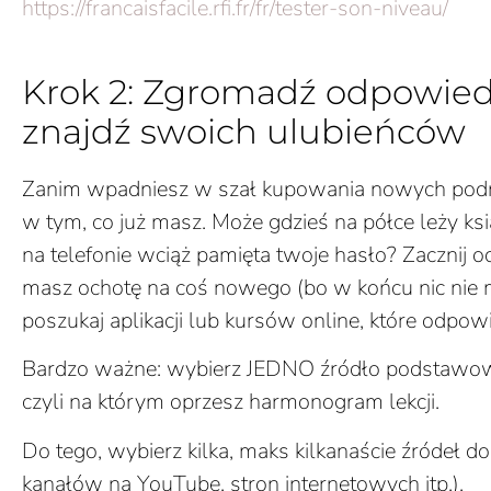
https://francaisfacile.rfi.fr/fr/tester-son-niveau/
Krok 2: Zgromadź odpowiedn
znajdź swoich ulubieńców
Zanim wpadniesz w szał kupowania nowych podręc
w tym, co już masz. Może gdzieś na półce leży ksi
na telefonie wciąż pamięta twoje hasło? Zacznij od 
masz ochotę na coś nowego (bo w końcu nic nie mo
poszukaj aplikacji lub kursów online, które odp
Bardzo ważne: wybierz JEDNO źródło podstawowe.
czyli na którym oprzesz harmonogram lekcji.
Do tego, wybierz kilka, maks kilkanaście źródeł d
kanałów na YouTube, stron internetowych itp.).