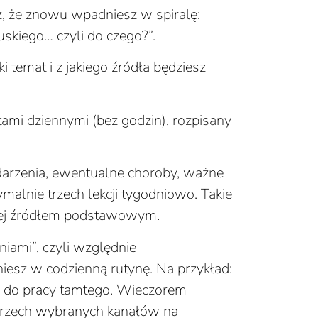
z, że znowu wpadniesz w spiralę:
uskiego… czyli do czego?”.
i temat i z jakiego źródła będziesz
tami dziennymi (bez godzin), rozpisany
arzenia, ewentualne choroby, ważne
alnie trzech lekcji tygodniowo. Takie
iej źródłem podstawowym.
iami”, czyli względnie
esz w codzienną rutynę. Na przykład:
e do pracy tamtego. Wieczorem
trzech wybranych kanałów na