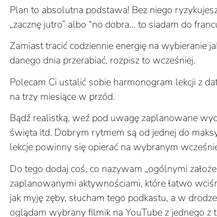
Plan to absolutna podstawa! Bez niego ryzykujes
„zacznę jutro” albo “no dobra… to siadam do franc
Zamiast tracić codziennie energię na wybieranie jak
danego dnia przerabiać, rozpisz to wcześniej.
Polecam Ci ustalić sobie harmonogram lekcji z da
na trzy miesiące w przód.
Bądź realistką, weź pod uwagę zaplanowane wyd
święta itd. Dobrym rytmem są od jednej do maksym
lekcje powinny się opierać na wybranym wcześn
Do tego dodaj coś, co nazywam „ogólnymi założen
zaplanowanymi aktywnościami, które łatwo wciśni
jak myję zęby, słucham tego podkastu, a w drodz
oglądam wybrany filmik na YouTube z jednego z 