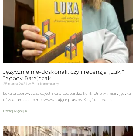
Języcznie nie-doskonali, czyli recenzja „Luki”
Jagody Ratajczak
25 marca 2024
Brak komentarzy
Luka przeprowadza czytelnika przez bardzo konkretne wymiary języka,
uświadamiając różne, wyzwalające prawdy. Książka-terapia.
Czytaj więcej »