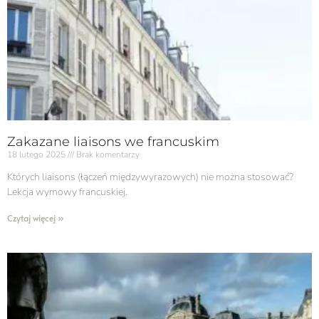
Zakazane liaisons we francuskim
18 lutego 2025
Brak komentarzy
Których liaisons (łączeń międzywyrazowych) nie można stosować?
Lekcja wymowy francuskiej.
Czytaj więcej »