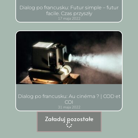
Dialog po francusku: Futur simple – futur
facile. Czas przyszły
17 maja 2022
Dialog po francusku: Au cinéma ? | COD et
COI
31 maja 2022
Załaduj pozostałe