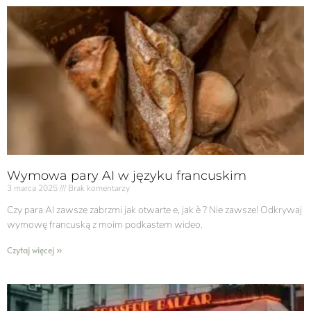
Wymowa pary AI w języku francuskim
3 marca 2025
Brak komentarzy
Czy para AI zawsze zabrzmi jak otwarte e, jak è ? Nie zawsze! Odkrywaj
wymowę francuską z moim podkastem wideo.
Czytaj więcej »