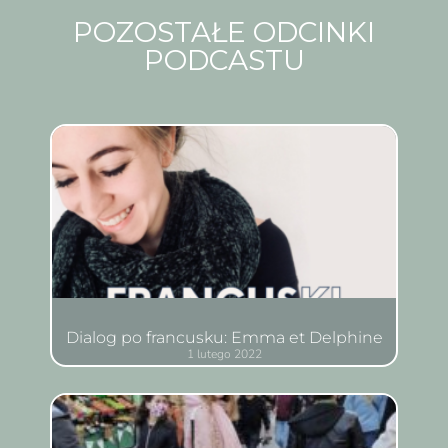
POZOSTAŁE ODCINKI
PODCASTU
Dialog po francusku: Emma et Delphine
1 lutego 2022