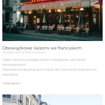
Obowiązkowe liaisons we francuskim
26 lutego 2025
Brak komentarzy
Szybki, skrócony przegląd liaisons obligatoires, czyli łączeń
obowiązkowych.
Obowiązkowe łączenia są kluczowe, aby francuski brzmiał płynnie i
poprawnie.
Czytaj więcej »