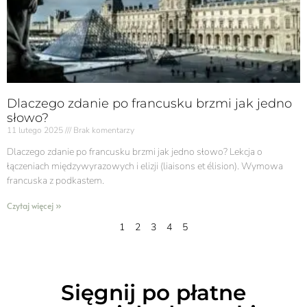
Dlaczego zdanie po francusku brzmi jak jedno
słowo?
11 lutego 2025
Brak komentarzy
Dlaczego zdanie po francusku brzmi jak jedno słowo? Lekcja o
łączeniach międzywyrazowych i elizji (liaisons et élision). Wymowa
francuska z podkastem.
Czytaj więcej »
1
2
3
4
5
Sięgnij po płatne