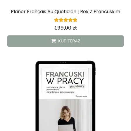
Planer Français Au Quotidien | Rok Z Francuskim
4
Oceniony
199,00
zł
5.00
na 5 na
podstawie
KUP TERAZ
ocen
klientów