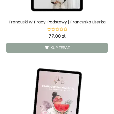
Francuski W Pracy. Podstawy | Francuska Literka
Oceniono
77,00
zł
0
na
5
KUP TERAZ