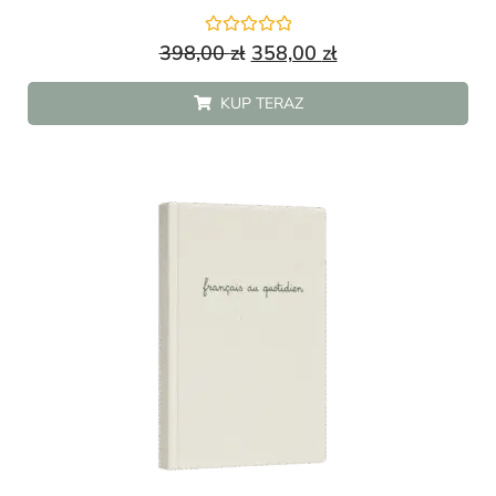
Oceniono
398,00
zł
358,00
zł
0
na
5
KUP TERAZ