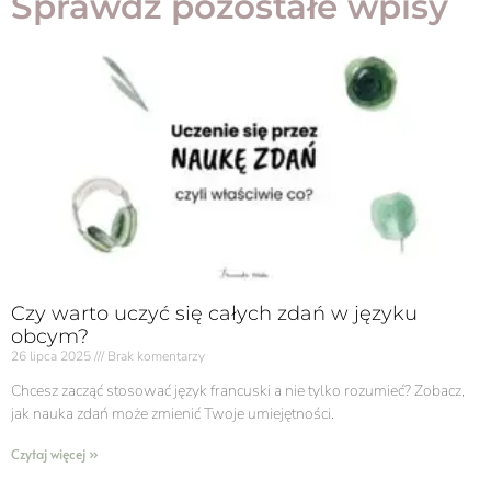
Sprawdź pozostałe wpisy
Czy warto uczyć się całych zdań w języku
obcym?
26 lipca 2025
Brak komentarzy
Chcesz zacząć stosować język francuski a nie tylko rozumieć? Zobacz,
jak nauka zdań może zmienić Twoje umiejętności.
Czytaj więcej »