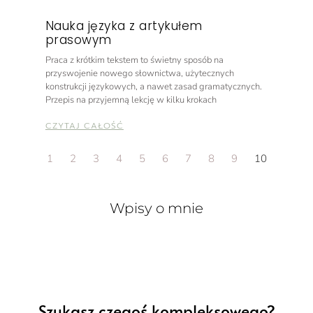
Nauka języka z artykułem
prasowym
Praca z krótkim tekstem to świetny sposób na
przyswojenie nowego słownictwa, użytecznych
konstrukcji językowych, a nawet zasad gramatycznych.
Przepis na przyjemną lekcję w kilku krokach
CZYTAJ CAŁOŚĆ
1
2
3
4
5
6
7
8
9
10
Wpisy o mnie
Szukasz czegoś kompleksowego?