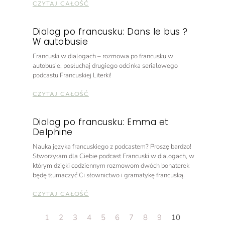
CZYTAJ CAŁOŚĆ
Dialog po francusku: Dans le bus ?
W autobusie
Francuski w dialogach – rozmowa po francusku w
autobusie, posłuchaj drugiego odcinka serialowego
podcastu Francuskiej Literki!
CZYTAJ CAŁOŚĆ
Dialog po francusku: Emma et
Delphine
Nauka języka francuskiego z podcastem? Proszę bardzo!
Stworzyłam dla Ciebie podcast Francuski w dialogach, w
którym dzięki codziennym rozmowom dwóch bohaterek
będę tłumaczyć Ci słownictwo i gramatykę francuską.
CZYTAJ CAŁOŚĆ
1
2
3
4
5
6
7
8
9
10