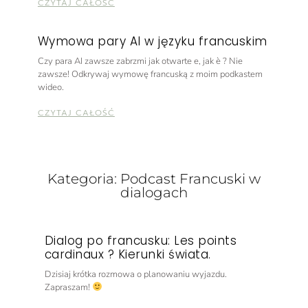
CZYTAJ CAŁOŚĆ
Wymowa pary AI w języku francuskim
Czy para AI zawsze zabrzmi jak otwarte e, jak è ? Nie
zawsze! Odkrywaj wymowę francuską z moim podkastem
wideo.
CZYTAJ CAŁOŚĆ
Kategoria: Podcast Francuski w
dialogach
Dialog po francusku: Les points
cardinaux ? Kierunki świata.
Dzisiaj krótka rozmowa o planowaniu wyjazdu.
Zapraszam!