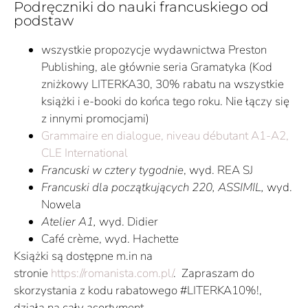
Podręczniki do nauki francuskiego od
podstaw
wszystkie propozycje wydawnictwa Preston
Publishing, ale głównie seria Gramatyka (Kod
zniżkowy LITERKA30, 30% rabatu na wszystkie
książki i e-booki do końca tego roku. Nie łączy się
z innymi promocjami)
Grammaire en dialogue, niveau débutant A1-A2,
CLE International
Francuski w cztery tygodnie
, wyd. REA SJ
Francuski dla początkujących 220, ASSIMIL,
wyd.
Nowela
Atelier A1,
wyd. Didier
Café crème, wyd. Hachette
Książki są dostępne m.in na
stronie
https://romanista.com.pl/
. Zapraszam do
skorzystania z kodu rabatowego #LITERKA10%!,
działa na cały asortyment.