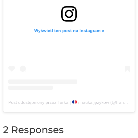
Wyświetl ten post na Instagramie
Post udostępniony przez Terka |
i nauka języków (@francuska.literka)
2 Responses