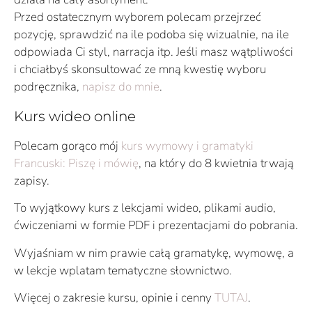
Przed ostatecznym wyborem polecam przejrzeć
pozycję, sprawdzić na ile podoba się wizualnie, na ile
odpowiada Ci styl, narracja itp. Jeśli masz wątpliwości
i chciałbyś skonsultować ze mną kwestię wyboru
podręcznika,
napisz do mnie
.
Kurs wideo online
Polecam gorąco mój
kurs wymowy i gramatyki
Francuski: Piszę i mówię
, na który do 8 kwietnia trwają
zapisy.
To wyjątkowy kurs z lekcjami wideo, plikami audio,
ćwiczeniami w formie PDF i prezentacjami do pobrania.
Wyjaśniam w nim prawie całą gramatykę, wymowę, a
w lekcje wplatam tematyczne słownictwo.
Więcej o zakresie kursu, opinie i cenny
TUTAJ
.