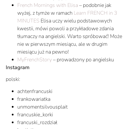
French Mornings with Elisa
– podobnie jak
wyżej, z tymże w ramach
Learn FRENCH in 3
MINUTES
Elisa uczy wielu podstawowych
kwestii, mówi powoli a przykładowe zdania
tłumaczy na angielski. Warto spróbować! Może
nie w pierwszym miesiącu, ale w drugim
miesiącu już na pewno!
MyFrenchStory
– prowadzony po angielsku
Instagram
polski:
achtenfrancuski
frankowariatka
unmomentsilvousplait
francuskie_korki
francuski_rozdział