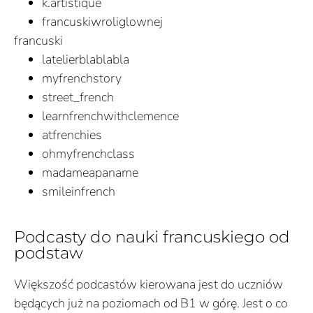
k.artistique
francuskiwroliglownej
francuski
latelierblablabla
myfrenchstory
street_french
learnfrenchwithclemence
atfrenchies
ohmyfrenchclass
madameapaname
smileinfrench
Podcasty do nauki francuskiego od
podstaw
Większość podcastów kierowana jest do uczniów
będących już na poziomach od B1 w górę. Jest o co