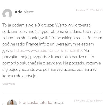
8 kwietnia 2022 o 14:53
Ada
pisze:
To ja dodam swoje 3 grosze: Warto wykorzystać
codzienne czynności typu robienie śniadania lub mycie
zębów na słuchanie „w tle” francuskiego radia. Polecam
ogólne radio France Info z uniwersalnym rejestrem
języka
https://www.radiofrance.fr/franceinfo
. Na
początku mojej przygody z francuskim bardzo mi to
pomogło osłuchać się z językiem. Na początku rozumie
się pojedyncze słowa, później wyrażenia, zdania a w
końcu całe audycje.
Odpowiedz
8 kwietnia 2022 o 15:04
Francuska Literka
pisze: