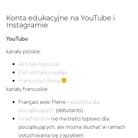
Konta edukacyjne na YouTube i
Instagramie
YouTube
kanały polskie:
Ach ten francuski
Pan od francuskiego
Francuska Literka
kanały francuskie:
Français avec Pierre –
playlista dla
początkujących
(
débutants
)
Innerfrench
– nie ma treści typowo dla
początkujących, ale można słuchać w ramach
osłuchiwania się z językiem