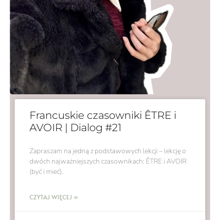
Francuskie czasowniki ÊTRE i
AVOIR | Dialog #21
Zapraszam na jedną z podstawowych lekcji – lekcję o
dwóch najważniejszych czasownikach: ÊTRE i AVOIR
(być i mieć).
CZYTAJ WIĘCEJ »