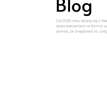
Blog
Od 2020 roku dzielę się z W
doświadczeniem w formie wp
szansa, że znajdziesz to, cze