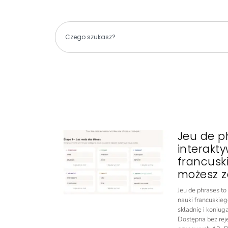
Jeu de p
interakt
francusk
możesz z
Jeu de phrases t
nauki francuskieg
składnię i koniug
Dostępna bez rejes