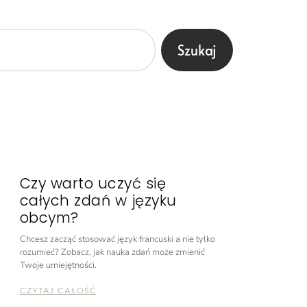
Szukaj
Czy warto uczyć się
całych zdań w języku
obcym?
Chcesz zacząć stosować język francuski a nie tylko
rozumieć? Zobacz, jak nauka zdań może zmienić
Twoje umiejętności.
CZYTAJ CAŁOŚĆ