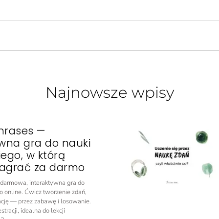
Najnowsze wpisy
hrases —
ywna gra do nauki
iego, w którą
agrać za darmo
o darmowa, interaktywna gra do
o online. Ćwicz tworzenie zdań,
ację — przez zabawę i losowanie.
tracji, idealna do lekcji