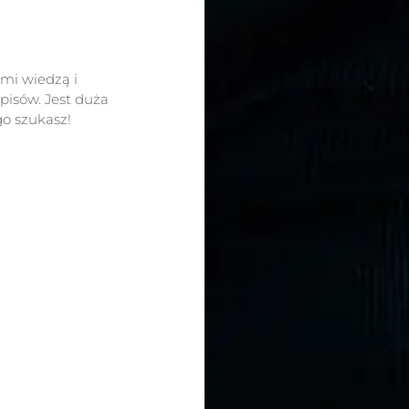
ami wiedzą i
isów. Jest duża
go szukasz!