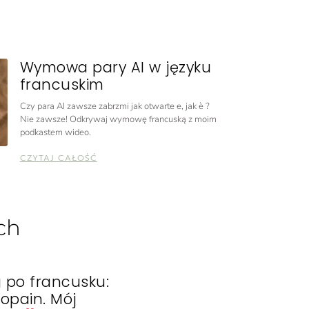
Wymowa pary AI w języku
francuskim
Czy para AI zawsze zabrzmi jak otwarte e, jak è ?
Nie zawsze! Odkrywaj wymowę francuską z moim
podkastem wideo.
CZYTAJ CAŁOŚĆ
ch
g po francusku:
opain. Mój