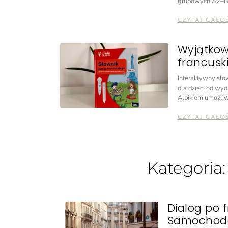
grupowych A2–B
CZYTAJ CAŁO
Wyjątkow
francuski
Interaktywny słow
dla dzieci od wyd
Albikiem umożliw
CZYTAJ CAŁO
Kategoria
Dialog po 
Samochod