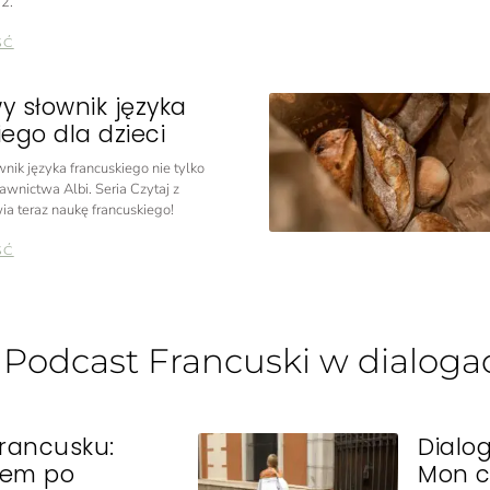
2.
ŚĆ
y słownik języka
ego dla dzieci
nik języka francuskiego nie tylko
awnictwa Albi. Seria Czytaj z
ia teraz naukę francuskiego!
ŚĆ
: Podcast Francuski w dialoga
francusku:
Dialo
em po
Mon c