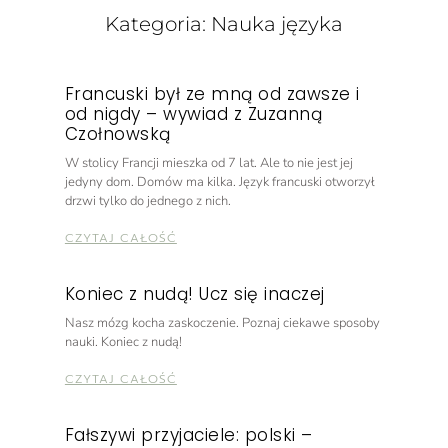
Kategoria: Nauka języka
Francuski był ze mną od zawsze i
od nigdy – wywiad z Zuzanną
Czołnowską
W stolicy Francji mieszka od 7 lat. Ale to nie jest jej
jedyny dom. Domów ma kilka. Język francuski otworzył
drzwi tylko do jednego z nich.
CZYTAJ CAŁOŚĆ
Koniec z nudą! Ucz się inaczej
Nasz mózg kocha zaskoczenie. Poznaj ciekawe sposoby
nauki. Koniec z nudą!
CZYTAJ CAŁOŚĆ
Fałszywi przyjaciele: polski –