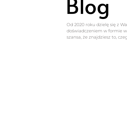
Blog
Od 2020 roku dzielę się z W
doświadczeniem w formie wp
szansa, że znajdziesz to, cze