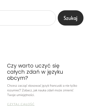
Szukaj
Czy warto uczyć się
całych zdań w języku
obcym?
Chcesz zacząć stosować język francuski a nie tylko
rozumieć? Zobacz, jak nauka zdań może zmienić
Twoje umiejętności.
CZYTAJ CAŁOŚĆ