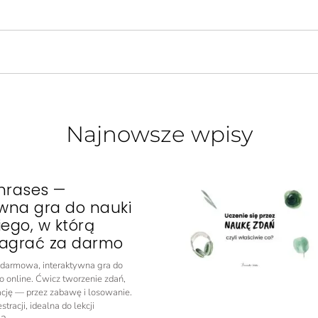
Najnowsze wpisy
hrases —
ywna gra do nauki
iego, w którą
agrać za darmo
o darmowa, interaktywna gra do
o online. Ćwicz tworzenie zdań,
ację — przez zabawę i losowanie.
tracji, idealna do lekcji