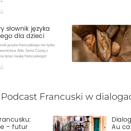
2.
ŚĆ
y słownik języka
ego dla dzieci
nik języka francuskiego nie tylko
awnictwa Albi. Seria Czytaj z
ia teraz naukę francuskiego!
ŚĆ
: Podcast Francuski w dialoga
francusku:
Dialo
e – futur
Au c