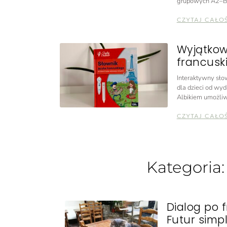
grupowych A2–B
CZYTAJ CAŁO
Wyjątkow
francuski
Interaktywny słow
dla dzieci od wyd
Albikiem umożliw
CZYTAJ CAŁO
Kategoria
Dialog po 
Futur simpl