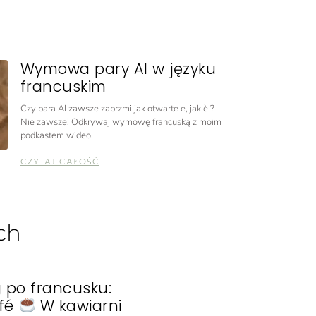
Wymowa pary AI w języku
francuskim
Czy para AI zawsze zabrzmi jak otwarte e, jak è ?
Nie zawsze! Odkrywaj wymowę francuską z moim
podkastem wideo.
CZYTAJ CAŁOŚĆ
ch
g po francusku:
afé
W kawiarni