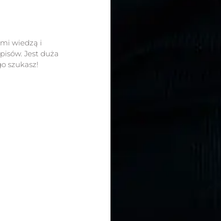
ami wiedzą i
isów. Jest duża
go szukasz!