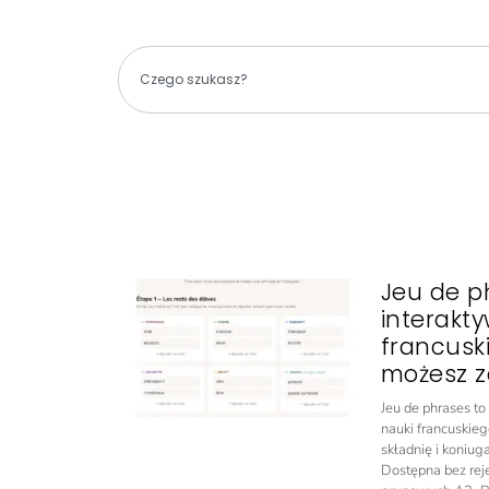
Jeu de p
interakt
francusk
możesz z
Jeu de phrases t
nauki francuskieg
składnię i koniug
Dostępna bez rejes