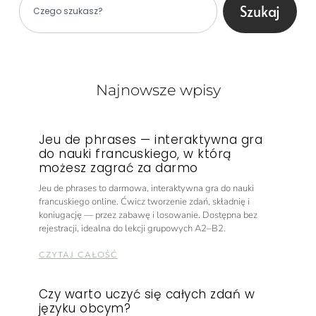
Szukaj
Najnowsze wpisy
Jeu de phrases — interaktywna gra
do nauki francuskiego, w którą
możesz zagrać za darmo
Jeu de phrases to darmowa, interaktywna gra do nauki
francuskiego online. Ćwicz tworzenie zdań, składnię i
koniugację — przez zabawę i losowanie. Dostępna bez
rejestracji, idealna do lekcji grupowych A2–B2.
CZYTAJ CAŁOŚĆ
Czy warto uczyć się całych zdań w
języku obcym?