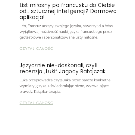
List miłosny po francusku do Ciebie
od… sztucznej inteligencji? Darmowa
aplikacja!
Léo, Francuz uczący swojego języka, stworzył dla Was
wyjątkową możliwość nauki języka francuskiego przez
grotestkowe i spersonalizowane listy miłosne.
CZYTAJ CAŁOŚĆ
Języcznie nie-doskonali, czyli
recenzja „Luki” Jagody Ratajczak
Luka przeprowadza czytelnika przez bardzo konkretne
wymiary języka, uświadamiając różne, wyzwalające
prawdy. Książka-terapia.
CZYTAJ CAŁOŚĆ
Recenzja Następna Stacja:
Francuski Marta Bargiel
To nie będą tylko ochy i achy, ale okazja dla Was do