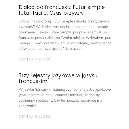
Dialog po francusku: Futur simple –
futur facile. Czas przyszły
Gotowi na powtórkę Futur Simple i dawkę praktycznych
zwrotów? W dzisiejszym odcinku przypominam zasady
tworzenia i użycia Future Simple, podpowiadam jak po
francusku powiedzieć „na Twoim miejscu wzięłabym pod
uwagę…” oraz przedstawiam Wam kolejne, bardzo cenne
słówko pomocnicze „genre”. Zapraszam!
CZYTAJ CAŁOŚĆ
Trzy rejestry językowe w języku
francuskim
W języku francuskim istnieją trzy różne rejestry językowe
(tzw. registre soutenu, courant i familier): formalny,
codzienny i potoczny. Czy ten podział naprawdę ma
znaczenie?
CZYTAJ CAŁOŚĆ