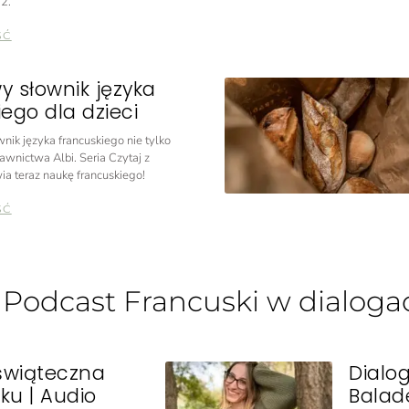
2.
ŚĆ
y słownik języka
ego dla dzieci
nik języka francuskiego nie tylko
awnictwa Albi. Seria Czytaj z
ia teraz naukę francuskiego!
ŚĆ
: Podcast Francuski w dialoga
świąteczna
Dialo
ku | Audio
Balad