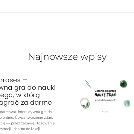
Najnowsze wpisy
hrases —
ywna gra do nauki
iego, w którą
agrać za darmo
o darmowa, interaktywna gra do
o online. Ćwicz tworzenie zdań,
ację — przez zabawę i losowanie.
tracji, idealna do lekcji