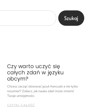
Szukaj
Czy warto uczyć się
całych zdań w języku
obcym?
Chcesz zacząć stosować język francuski a nie tylko
rozumieć? Zobacz, jak nauka zdań może zmienić
Twoje umiejętności.
CZYTAJ CAŁOŚĆ