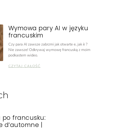
Wymowa pary AI w języku
francuskim
Czy para AI zawsze zabrzmi jak otwarte e, jak è ?
Nie zawsze! Odkrywaj wymowę francuską z moim
podkastem wideo.
CZYTAJ CAŁOŚĆ
ch
g po francusku:
e d’automne |