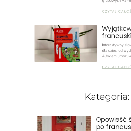
grupowych A2–B
CZYTAJ CAŁO
Wyjątkow
francuski
Interaktywny słow
dla dzieci od wyd
Albikiem umożliw
CZYTAJ CAŁO
Kategoria
Opowieść 
po francus