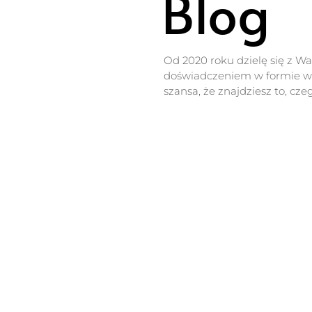
Blog
Od 2020 roku dzielę się z W
doświadczeniem w formie wp
szansa, że znajdziesz to, cze