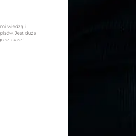
ami wiedzą i
isów. Jest duża
go szukasz!