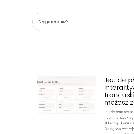
Jeu de p
interakt
francusk
możesz z
Jeu de phrases t
nauki francuskieg
składnię i koniug
Dostępna bez rejes