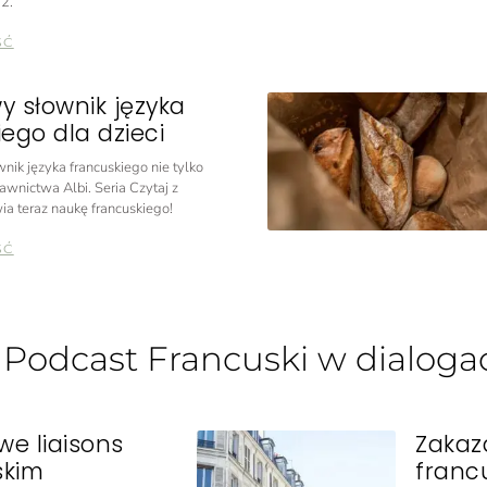
2.
ŚĆ
y słownik języka
ego dla dzieci
nik języka francuskiego nie tylko
awnictwa Albi. Seria Czytaj z
ia teraz naukę francuskiego!
ŚĆ
: Podcast Francuski w dialoga
e liaisons
Zakaz
skim
franc