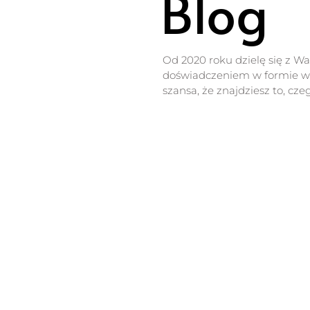
Blog
Od 2020 roku dzielę się z W
doświadczeniem w formie wp
szansa, że znajdziesz to, cze