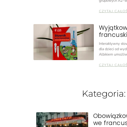
grupowych A2–B
CZYTAJ CAŁO
Wyjątkow
francuski
Interaktywny słow
dla dzieci od wyd
Albikiem umożliw
CZYTAJ CAŁO
Kategoria
Obowiązkow
we francu