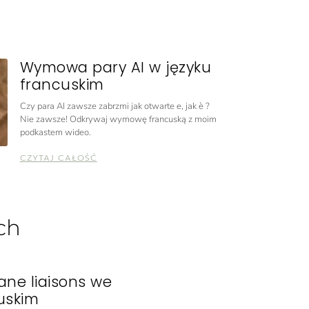
Wymowa pary AI w języku
francuskim
Czy para AI zawsze zabrzmi jak otwarte e, jak è ?
Nie zawsze! Odkrywaj wymowę francuską z moim
podkastem wideo.
CZYTAJ CAŁOŚĆ
ch
ane liaisons we
uskim