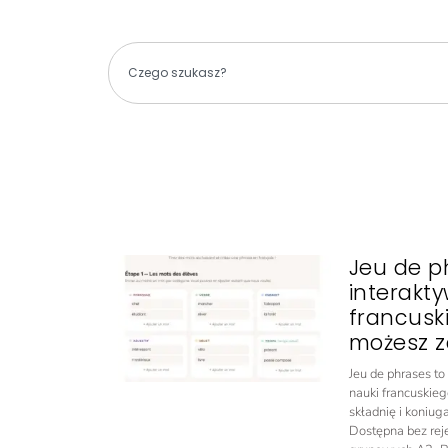
Jeu de p
interakt
francusk
możesz z
Jeu de phrases t
nauki francuskieg
składnię i koniug
Dostępna bez rejes