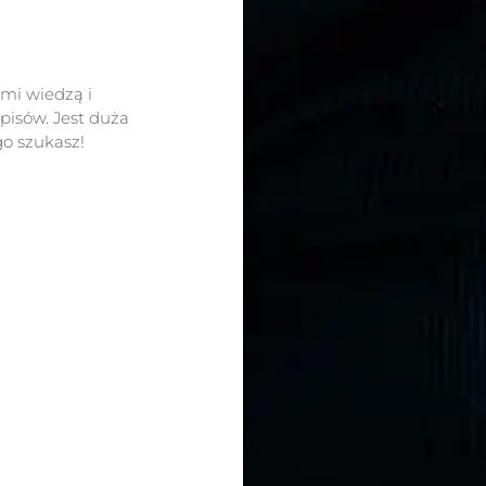
ami wiedzą i
isów. Jest duża
go szukasz!