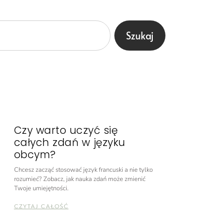
Szukaj
Czy warto uczyć się
całych zdań w języku
obcym?
Chcesz zacząć stosować język francuski a nie tylko
rozumieć? Zobacz, jak nauka zdań może zmienić
Twoje umiejętności.
CZYTAJ CAŁOŚĆ