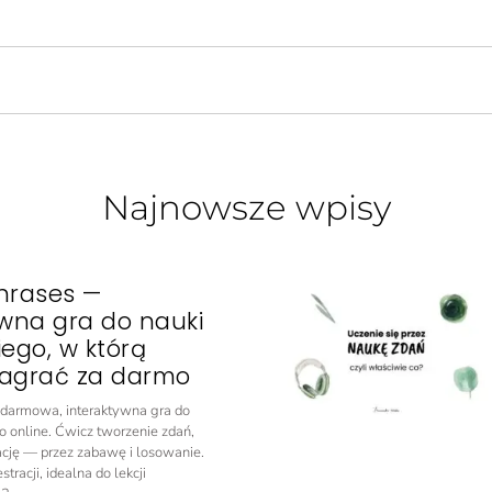
Najnowsze wpisy
hrases —
ywna gra do nauki
iego, w którą
agrać za darmo
o darmowa, interaktywna gra do
o online. Ćwicz tworzenie zdań,
ację — przez zabawę i losowanie.
tracji, idealna do lekcji